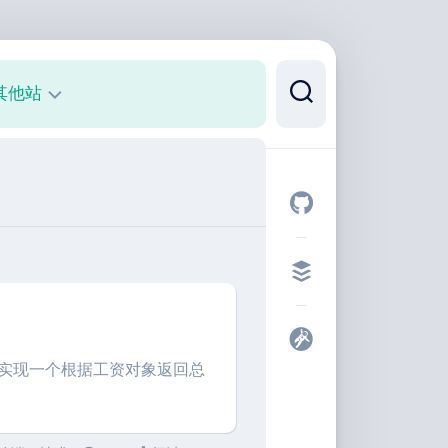
其他站
正
则
可
视
化
代
码
片
段
想实现一个根据工资对象返回总
开
发
者
工