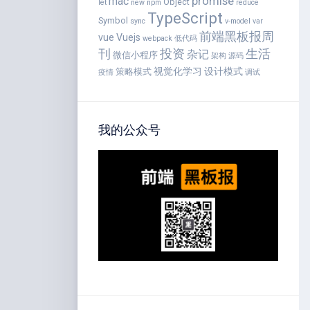
promise
mac
Object
let
new
npm
reduce
TypeScript
Symbol
sync
v-model
var
前端黑板报周
vue
Vuejs
webpack
低代码
刊
投资
生活
杂记
微信小程序
架构
源码
视觉化学习
设计模式
策略模式
疫情
调试
我的公众号