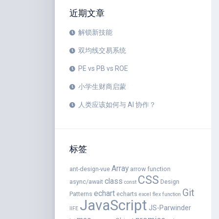
近期文章
解锁新技能
双均线交易系统
PE vs PB vs ROE
小学生财商启蒙
人类应该如何与 AI 协作？
标签
Array
ant-design-vue
arrow function
CSS
class
async/await
Design
const
Git
echart
Patterns
echarts
excel
flex
function
JavaScript
JS-Parwinder
IIFE