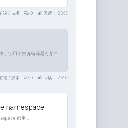
家
桶
前端
/
技术
0
阅读：
2,365
Qwerty-
Learner
画
板
JS-
型断言的用法，它用于告诉编译器将某个
Version
文
转
前端
/
技术
0
阅读：
2,510
图
背
景
移
are namespace
除
mespace 都用...
白
噪