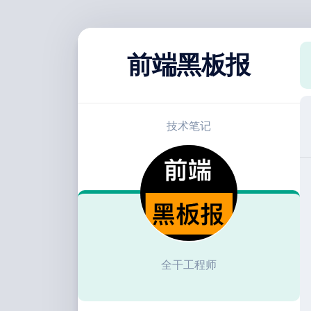
跳
至
前端黑板报
内
容
技术笔记
全干工程师