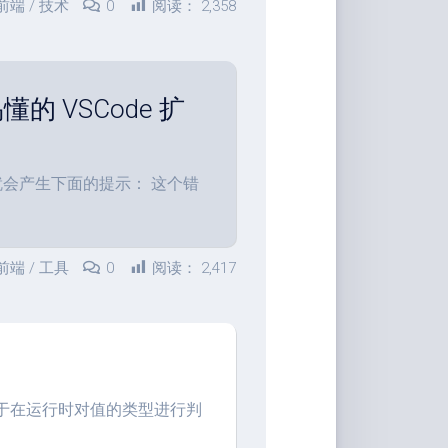
前端
/
技术
0
阅读：
2,358
具
Markdown
编
辑
易懂的 VSCode 扩
器
豆
瓣
就会产生下面的提示： 这个错
年
度
书
单
前端
/
工具
0
阅读：
2,417
技
术
备
忘
录
，它用于在运行时对值的类型进行判
Vue
全