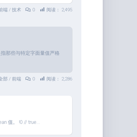
前端
/
技术
0
阅读：
2,495
ypes）是指那些与特定字面量值严格
全部
/
前端
0
阅读：
2,286
。 !0 // true...