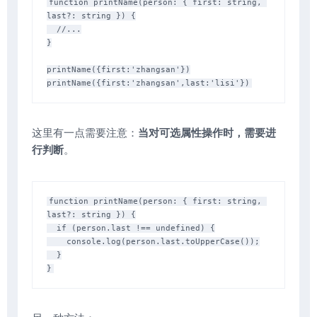
function printName(person: { first: string, 
last?: string }) {

  //...

}

printName({first:'zhangsan'})

这里有一点需要注意：
当对可选属性操作时，需要进
行判断
。
function printName(person: { first: string, 
last?: string }) {

  if (person.last !== undefined) {

    console.log(person.last.toUpperCase());

  }
