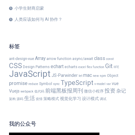
小学生财商启蒙
人类应该如何与 AI 协作？
标签
Array
class
ant-design-vue
arrow function
async/await
const
CSS
Git
echart
Design Patterns
echarts
excel
flex
function
IIFE
JavaScript
mac
JS-Parwinder
Object
let
new
npm
TypeScript
promise
vue
Symbol
reduce
sync
v-model
var
前端黑板报周刊
投资
杂记
Vuejs
微信小程序
webpack
低代码
生活
视觉化学习
设计模式
策略模式
架构
源码
疫情
调试
我的公众号