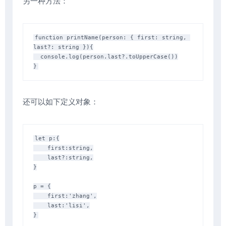
另一种方法：
function printName(person: { first: string, 
last?: string }){

  console.log(person.last?.toUpperCase())

还可以如下定义对象：
let p:{

    first:string,

    last?:string,

}

p = {

    first:'zhang',

    last:'lisi',
