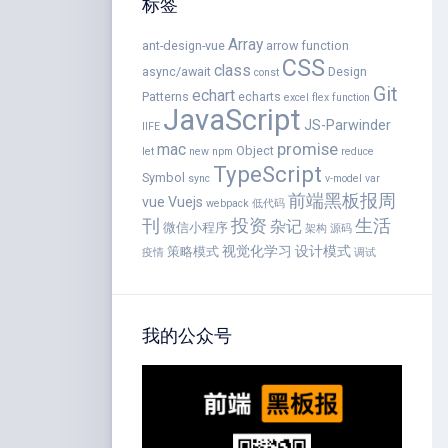
标签
Array
ant-design-vue
arrow function
CSS
class
async/await
Design
const
Git
echart
Patterns
echarts
excel
flex
function
JavaScript
JS-Parwinder
IIFE
promise
mac
Object
let
new
npm
reduce
TypeScript
Symbol
sync
v-model
var
前端黑板报周
vue
Vuejs
webpack
低代码
刊
投资
生活
杂记
微信小程序
架构
源码
视觉化学习
设计模式
策略模式
疫情
调试
我的公众号