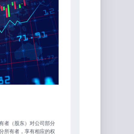
具
Markdown
编
辑
器
豆
瓣
年
度
书
单
技
术
备
忘
录
有者（股东）对公司部分
Vue
全
分所有者，享有相应的权