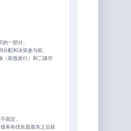
家
桶
Qwerty-
Learner
画
板
司的一部分。
润分配和决策参与权。
JS-
场（新股发行）和二级市
Version
文
转
图
背
景
移
除
红不固定。
白
在债务和优先股股东之后获
噪