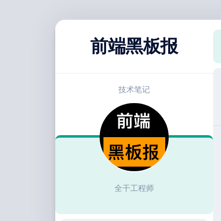
跳
至
前端黑板报
内
容
技术笔记
全干工程师