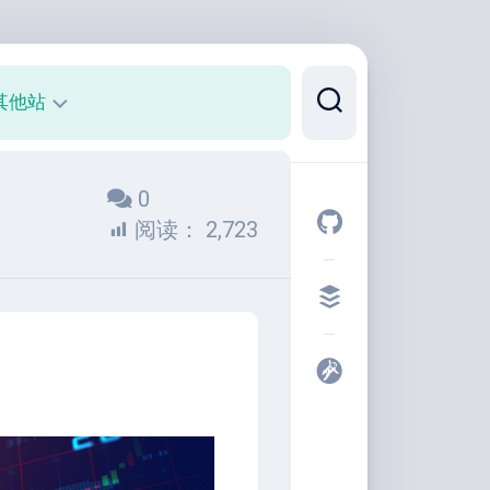
其他站
正
0
则
可
阅读：
2,723
视
化
代
码
片
段
开
发
者
工