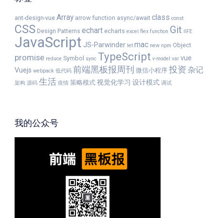
Array
class
ant-design-vue
arrow function
async/await
const
CSS
Git
echart
Design Patterns
echarts
excel
flex
function
IIFE
JavaScript
mac
JS-Parwinder
Object
let
new
npm
TypeScript
promise
vue
Symbol
reduce
sync
v-model
var
前端黑板报周刊
投资
杂记
Vuejs
微信小程序
webpack
低代码
生活
视觉化学习
设计模式
策略模式
架构
源码
疫情
调试
我的公众号