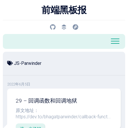
跳
前端黑板报
至
内
容
JS-Parwinder
2022年6月5日
29 – 回调函数和回调地狱
原文地址：
https://dev.to/bhagatparwinder/callback-funct...