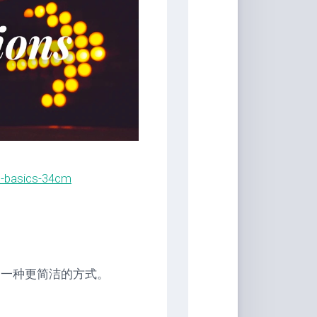
具
Markdown
编
辑
器
豆
瓣
年
度
书
n-basics-34cm
单
技
术
备
忘
录
是一种更简洁的方式。
Vue
全