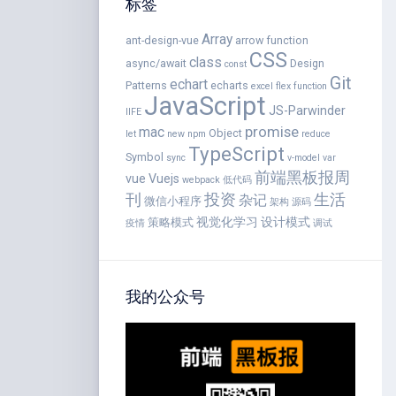
标签
Array
ant-design-vue
arrow function
CSS
class
async/await
Design
const
Git
echart
Patterns
echarts
excel
flex
function
JavaScript
JS-Parwinder
IIFE
promise
mac
Object
let
new
npm
reduce
TypeScript
Symbol
sync
v-model
var
前端黑板报周
vue
Vuejs
webpack
低代码
刊
投资
生活
杂记
微信小程序
架构
源码
视觉化学习
设计模式
策略模式
疫情
调试
我的公众号