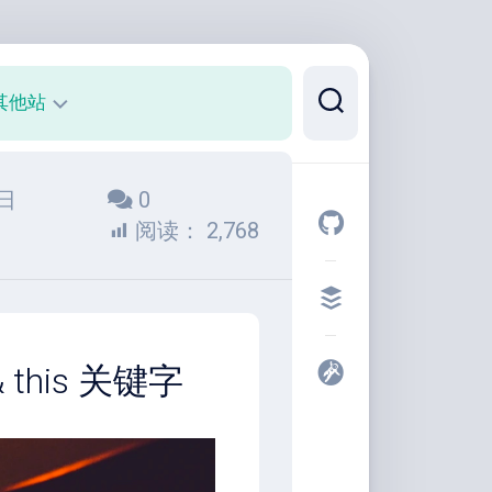
其他站
正
4日
0
则
可
阅读：
2,768
视
化
代
码
片
 this 关键字
段
开
发
者
工