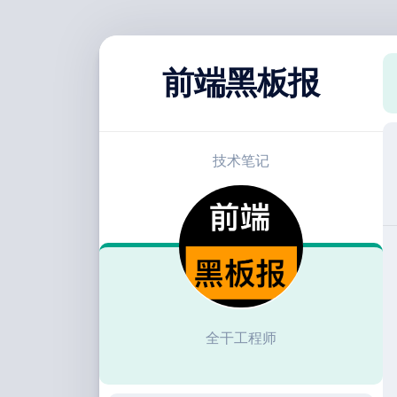
跳
至
前端黑板报
内
容
技术笔记
全干工程师