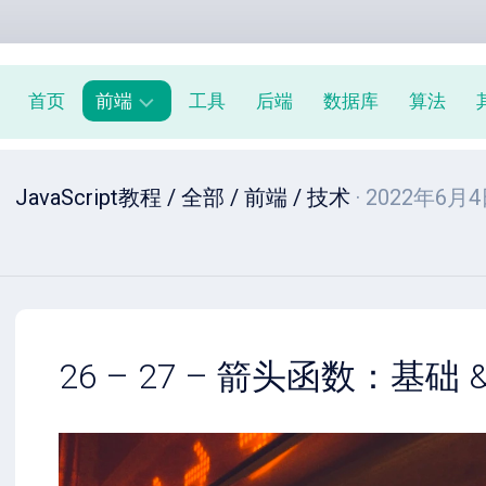
首页
前端
工具
后端
数据库
算法
前
JavaScript教程
/
全部
/
前端
/
技术
· 2022年6月
端
周
报
JavaScript
教
程
26 – 27 – 箭头函数：基础 &