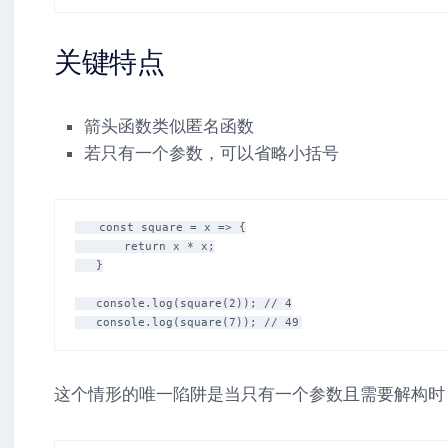
关键特点
箭头函数类似匿名函数
若只有一个参数，可以省略小括号
   const square = x => {

       return x * x;

   }

   console.log(square(2)); // 4

这个情形的唯一陷阱是当只有一个参数且需要解构时