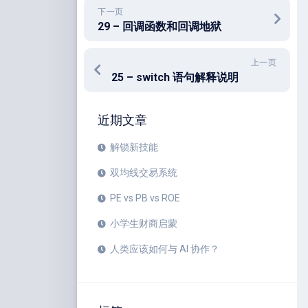
下一页
29 – 回调函数和回调地狱
上一页
25 – switch 语句解释说明
近期文章
解锁新技能
双均线交易系统
PE vs PB vs ROE
小学生财商启蒙
人类应该如何与 AI 协作？