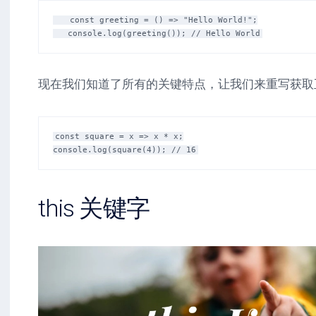
   const greeting = () => "Hello World!";

现在我们知道了所有的关键特点，让我们来重写获取
const square = x => x * x;

this 关键字