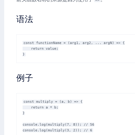
=>
语法
const functionName = (arg1, arg2, ... argN) => {

    return value;

例子
const multiply = (a, b) => {

    return a * b;

}

console.log(multiply(7, 8)); // 56
