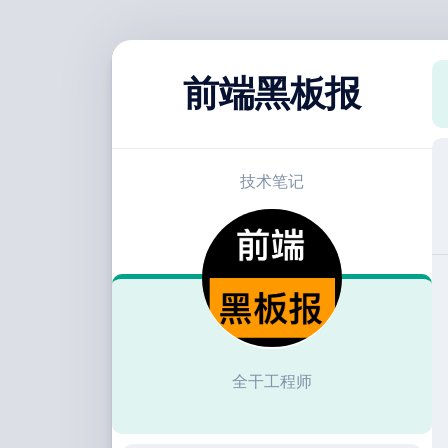
跳
至
前端黑板报
内
容
技术笔记
全干工程师