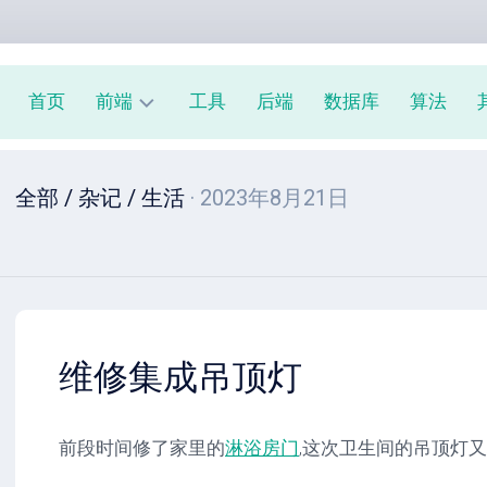
首页
前端
工具
后端
数据库
算法
前
全部
/
杂记
/
生活
· 2023年8月21日
端
周
报
JavaScript
教
程
维修集成吊顶灯
前段时间修了家里的
淋浴房门
,这次卫生间的吊顶灯