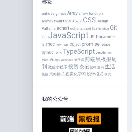
标签
Array
ant-design-vue
arrow function
CSS
class
async/await
Design
const
Git
echart
Patterns
echarts
excel
flex
function
JavaScript
JS-Parwinder
IIFE
promise
mac
Object
let
new
npm
reduce
TypeScript
Symbol
sync
v-model
var
前端黑板报周
vue
Vuejs
webpack
低代码
刊
投资
生活
杂记
微信小程序
架构
源码
视觉化学习
设计模式
策略模式
疫情
调试
我的公众号