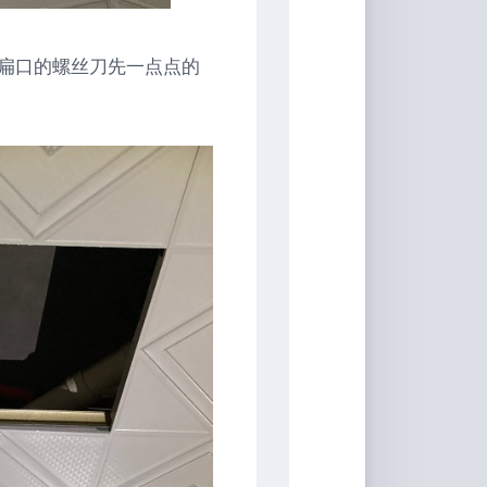
家
桶
扁口的螺丝刀先一点点的
Qwerty-
Learner
画
板
JS-
Version
文
转
图
背
景
移
除
白
噪