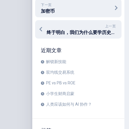
下一页
加密币
上一页
终于明白，我们为什么要学历史！[转载]
近期文章
解锁新技能
双均线交易系统
PE vs PB vs ROE
小学生财商启蒙
人类应该如何与 AI 协作？