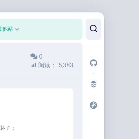
其他站
正
0
则
可
阅读：
5,383
视
化
代
码
片
段
开
发
又坏了：
者
工