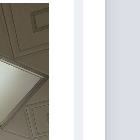
具
Markdown
编
辑
器
豆
瓣
年
度
书
单
技
术
备
忘
录
Vue
全