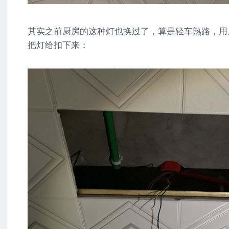
其实之前厨房的这种灯也换过了，算是轻车熟路，用
把灯给扣下来：