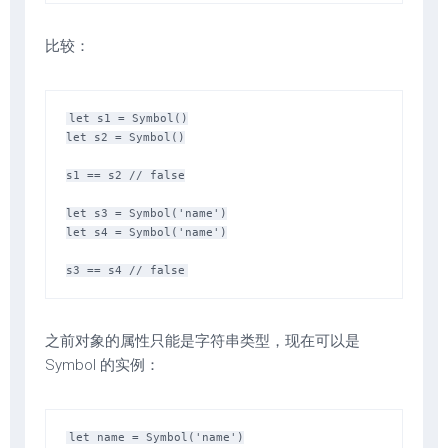
比较：
let s1 = Symbol()

let s2 = Symbol()

s1 == s2 // false

let s3 = Symbol('name')

let s4 = Symbol('name')

之前对象的属性只能是字符串类型，现在可以是
Symbol 的实例：
let name = Symbol('name')
