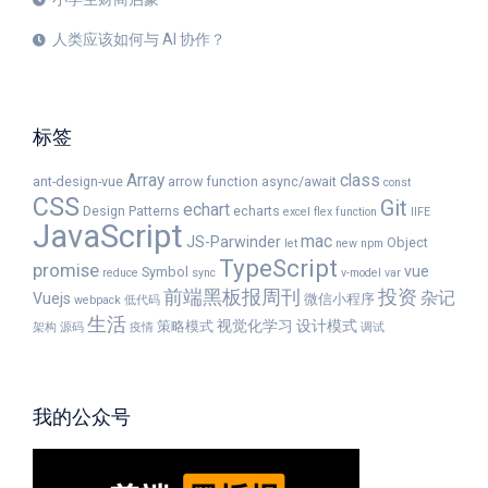
人类应该如何与 AI 协作？
标签
Array
class
ant-design-vue
arrow function
async/await
const
CSS
Git
echart
Design Patterns
echarts
excel
flex
function
IIFE
JavaScript
mac
JS-Parwinder
Object
let
new
npm
TypeScript
promise
vue
Symbol
reduce
sync
v-model
var
前端黑板报周刊
投资
杂记
Vuejs
微信小程序
webpack
低代码
生活
视觉化学习
设计模式
策略模式
架构
源码
疫情
调试
我的公众号