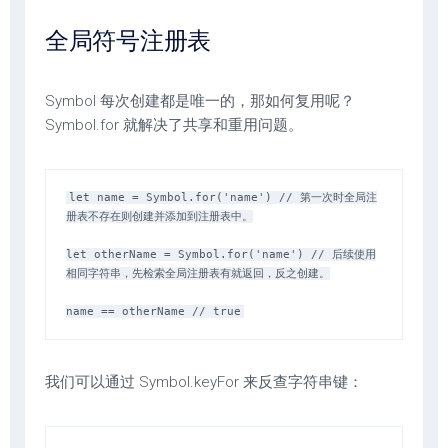
全局符号注册表
Symbol 每次创建都是唯一的，那如何复用呢？
Symbol.for 就解决了共享和重用问题。
let name = Symbol.for('name') // 第一次时全局注
册表不存在则创建并添加到注册表中。

let otherName = Symbol.for('name') // 后续使用
相同字符串，先检索全局注册表有就返回，反之创建。

我们可以通过 Symbol.keyFor 来反查字符串键：