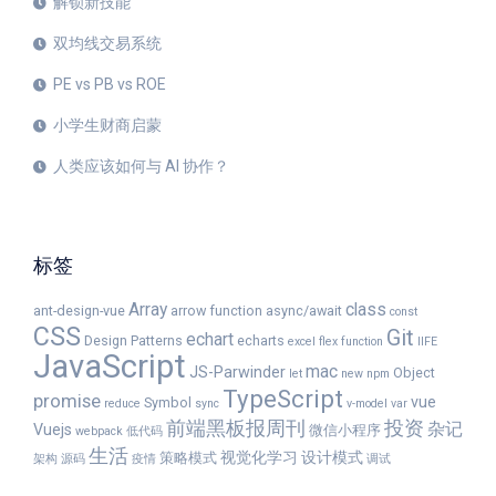
解锁新技能
双均线交易系统
PE vs PB vs ROE
小学生财商启蒙
人类应该如何与 AI 协作？
标签
Array
class
ant-design-vue
arrow function
async/await
const
CSS
Git
echart
Design Patterns
echarts
excel
flex
function
IIFE
JavaScript
mac
JS-Parwinder
Object
let
new
npm
TypeScript
promise
vue
Symbol
reduce
sync
v-model
var
前端黑板报周刊
投资
杂记
Vuejs
微信小程序
webpack
低代码
生活
视觉化学习
设计模式
策略模式
架构
源码
疫情
调试