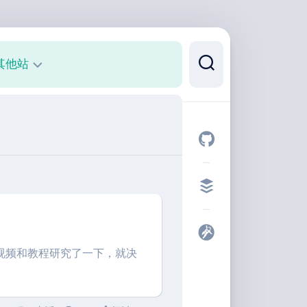
其他站
正
则
可
视
化
代
码
片
段
视频和教程研究了一下，就决
开
发
者
工