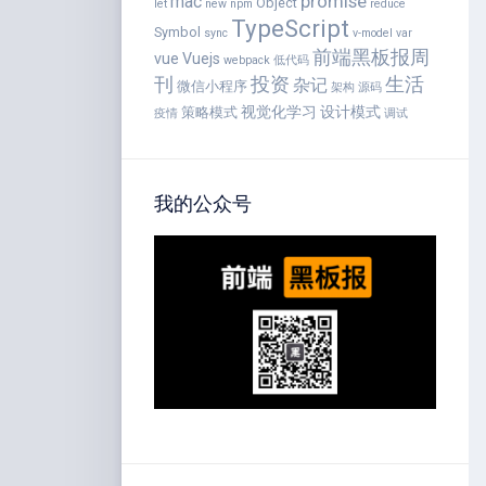
promise
mac
Object
let
new
npm
reduce
TypeScript
Symbol
sync
v-model
var
前端黑板报周
vue
Vuejs
webpack
低代码
刊
投资
生活
杂记
微信小程序
架构
源码
视觉化学习
设计模式
策略模式
疫情
调试
我的公众号