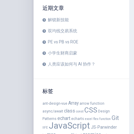
近期文章
解锁新技能
双均线交易系统
PE vs PB vs ROE
小学生财商启蒙
人类应该如何与 AI 协作？
标签
Array
ant-design-vue
arrow function
CSS
class
async/await
Design
const
Git
echart
Patterns
echarts
excel
flex
function
JavaScript
JS-Parwinder
IIFE