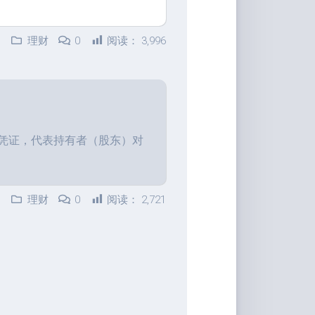
理财
0
阅读：
3,996
权凭证，代表持有者（股东）对
理财
0
阅读：
2,721