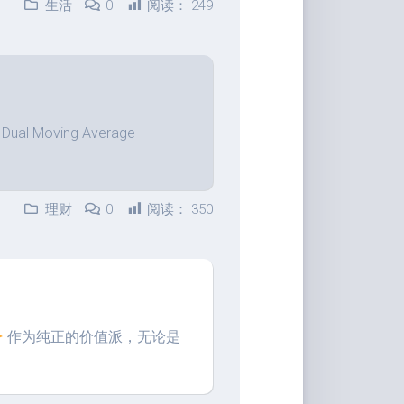
生活
0
阅读：
249
具
Markdown
编
辑
器
oving Average
豆
瓣
年
度
理财
0
阅读：
350
书
单
技
术
备
忘
作为纯正的价值派，无论是
录
Vue
全