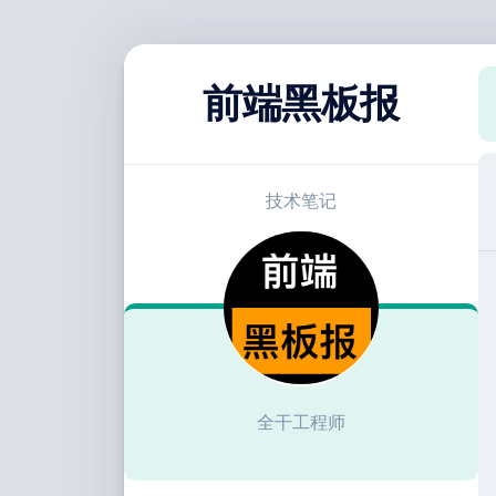
跳
至
前端黑板报
内
容
技术笔记
全干工程师