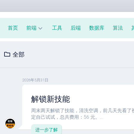
首页
前端
工具
后端
数据库
算法
前
全部
端
周
报
JavaScript
2026年5月31日
教
程
解锁新技能
周末两天解锁了技能，清洗空调，前几天先看了
定自己试试，总共费用：56 元。...
进一步了解