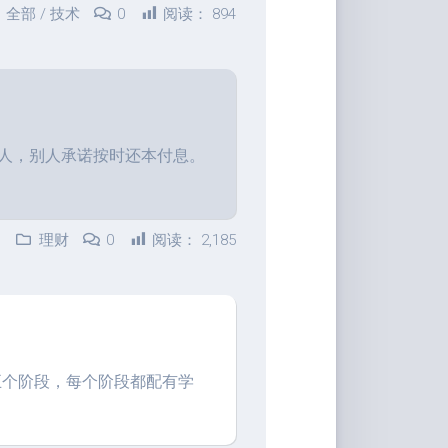
音
全部
/
技术
0
阅读：
894
给别人，别人承诺按时还本付息。
理财
0
阅读：
2,185
五个阶段，每个阶段都配有学