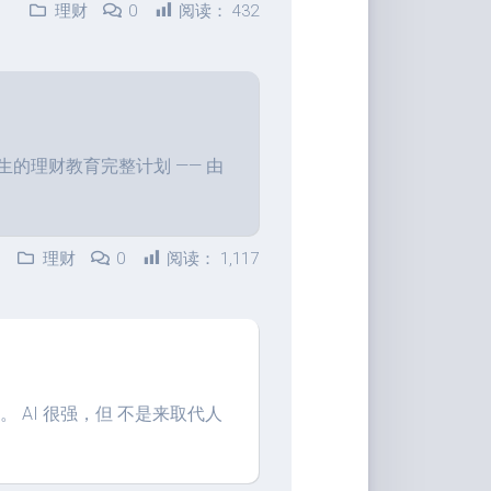
家
理财
0
阅读：
432
桶
Qwerty-
Learner
画
板
的理财教育完整计划 —— 由
JS-
Version
理财
0
阅读：
1,117
文
转
图
背
景
移
 AI 很强，但 不是来取代人
除
白
噪