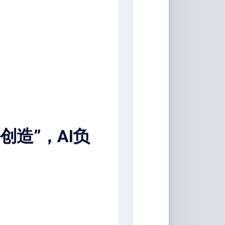
家
桶
Qwerty-
Learner
画
板
JS-
Version
文
创造”，AI负
转
图
背
景
移
除
白
噪