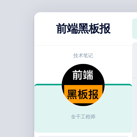
跳
至
前端黑板报
内
容
技术笔记
全干工程师