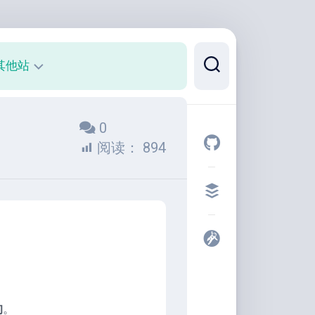
其他站
正
0
则
可
阅读：
894
视
化
代
码
片
段
开
发
者
的
。
工