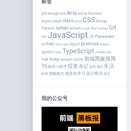
标签
Array
ant-design-vue
arrow function
CSS
class
async/await
Design
const
Git
echart
Patterns
echarts
excel
flex
function
JavaScript
JS-Parwinder
IIFE
promise
mac
Object
let
new
npm
reduce
TypeScript
Symbol
sync
v-model
var
前端黑板报周
vue
Vuejs
webpack
低代码
刊
投资
生活
杂记
微信小程序
架构
源码
视觉化学习
设计模式
策略模式
疫情
调试
我的公众号