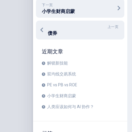
下一页
小学生财商启蒙
上一页
债券
近期文章
解锁新技能
双均线交易系统
PE vs PB vs ROE
小学生财商启蒙
人类应该如何与 AI 协作？