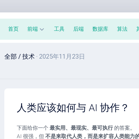
首页
前端
工具
后端
数据库
算法
前
全部
/
技术
· 2025年11月23日
端
周
报
JavaScript
教
程
人类应该如何与 AI 协作？
下面给你一个
最实用、最现实、最可执行
的答案。
AI 很强，但
不是来取代人类，而是来扩容人类能力