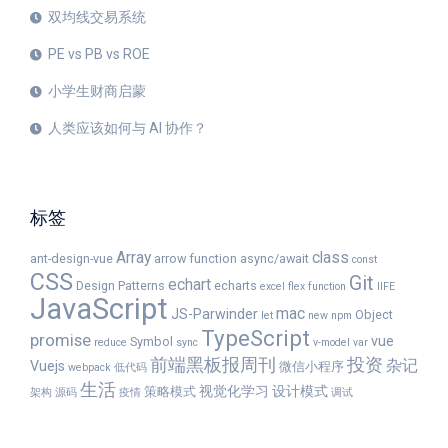
双均线交易系统
PE vs PB vs ROE
小学生财商启蒙
人类应该如何与 AI 协作？
标签
Array
class
ant-design-vue
arrow function
async/await
const
CSS
Git
echart
Design Patterns
echarts
excel
flex
function
IIFE
JavaScript
mac
JS-Parwinder
Object
let
new
npm
TypeScript
promise
vue
Symbol
reduce
sync
v-model
var
前端黑板报周刊
投资
杂记
Vuejs
微信小程序
webpack
低代码
生活
视觉化学习
设计模式
策略模式
架构
源码
疫情
调试