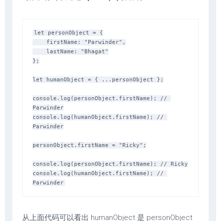
let personObject = {

    firstName: "Parwinder",

    lastName: "Bhagat"

};

let humanObject = { ...personObject };

console.log(personObject.firstName); // 
Parwinder

console.log(humanObject.firstName); // 
Parwinder

personObject.firstName = "Ricky";

console.log(personObject.firstName); // Ricky

console.log(humanObject.firstName); // 
从上面代码可以看出 humanObject 是 personObject