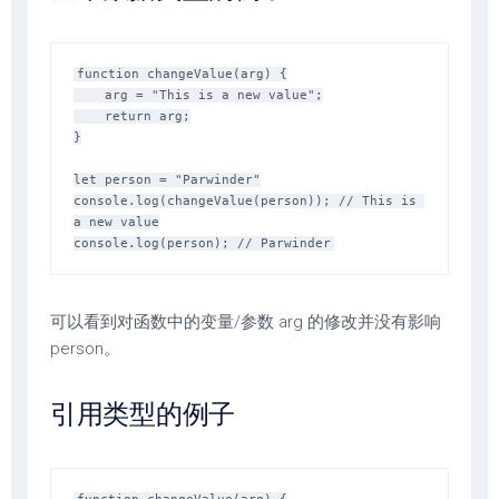
function changeValue(arg) {

    arg = "This is a new value";

    return arg;

}

let person = "Parwinder"

console.log(changeValue(person)); // This is 
a new value

可以看到对函数中的变量/参数 arg 的修改并没有影响
person。
引用类型的例子