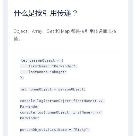
什么是按引用传递？
Object、Array、Set 和 Map 都是按引用传递而非按
值。
let personObject = {

    firstName: "Parwinder",

    lastName: "Bhagat"

};

let humanObject = personObject;

console.log(personObject.firstName); // 
Parwinder

console.log(humanObject.firstName); // 
Parwinder

personObject.firstName = "Ricky";
