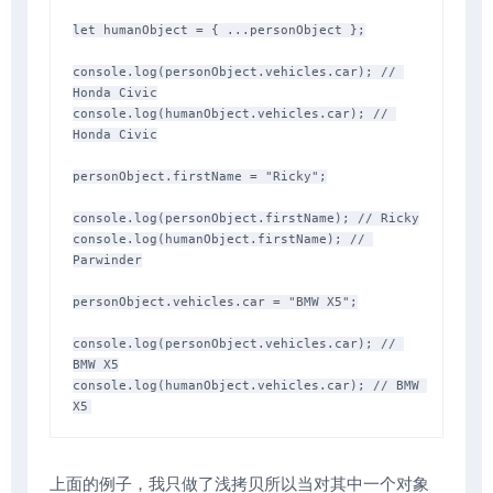
let humanObject = { ...personObject };

console.log(personObject.vehicles.car); // 
Honda Civic

console.log(humanObject.vehicles.car); // 
Honda Civic

personObject.firstName = "Ricky";

console.log(personObject.firstName); // Ricky

console.log(humanObject.firstName); // 
Parwinder

personObject.vehicles.car = "BMW X5";

console.log(personObject.vehicles.car); // 
BMW X5

console.log(humanObject.vehicles.car); // BMW 
上面的例子，我只做了浅拷贝所以当对其中一个对象