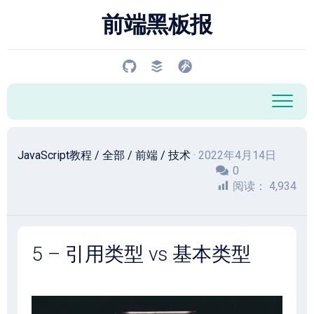
跳
前端黑板报
至
内
容
JavaScript教程
/
全部
/
前端
/
技术
· 2022年4月14日
0
阅读：
4,934
5 – 引用类型 vs 基本类型