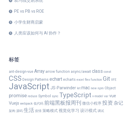
双均线交易系统
PE vs PB vs ROE
小学生财商启蒙
人类应该如何与 AI 协作？
标签
Array
class
ant-design-vue
arrow function
async/await
const
CSS
Git
echart
Design Patterns
echarts
excel
flex
function
IIFE
JavaScript
mac
JS-Parwinder
Object
let
new
npm
TypeScript
promise
vue
Symbol
reduce
sync
v-model
var
前端黑板报周刊
投资
杂记
Vuejs
微信小程序
webpack
低代码
生活
视觉化学习
设计模式
策略模式
架构
源码
疫情
调试