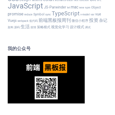
excel
flex
function
IIFE
JavaScript
mac
JS-Parwinder
Object
let
new
npm
TypeScript
promise
vue
Symbol
reduce
sync
v-model
var
前端黑板报周刊
投资
杂记
Vuejs
微信小程序
webpack
低代码
生活
视觉化学习
设计模式
策略模式
架构
源码
疫情
调试
我的公众号