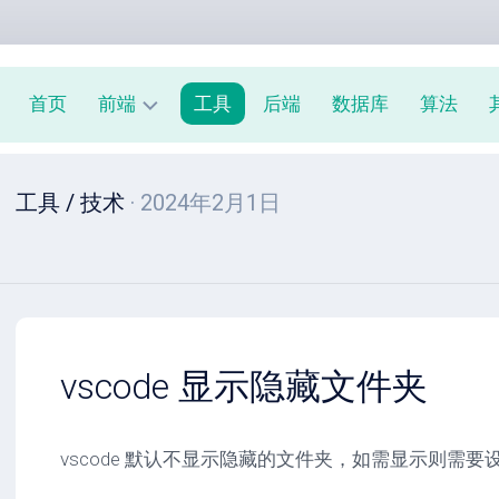
首页
前端
工具
后端
数据库
算法
前
工具
/
技术
· 2024年2月1日
端
周
报
JavaScript
教
程
vscode 显示隐藏文件夹
vscode 默认不显示隐藏的文件夹，如需显示则需要