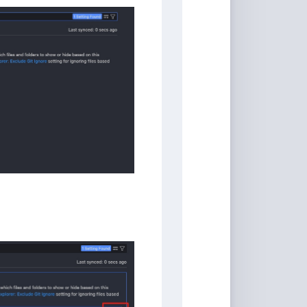
具
Markdown
编
辑
器
豆
瓣
年
度
书
单
技
术
备
忘
录
Vue
全