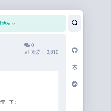
其他站
正
0
则
可
阅读：
3,810
视
化
代
码
片
段
开
发
设置一下：
者
工