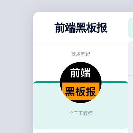
跳
至
前端黑板报
内
容
技术笔记
全干工程师