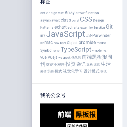
标签
Array
ant-design-vue
arrow function
CSS
class
async/await
Design
const
Git
echart
Patterns
echarts
excel
flex
function
JavaScript
JS-Parwinder
IIFE
promise
mac
Object
let
new
npm
reduce
TypeScript
Symbol
sync
v-model
var
前端黑板报周
vue
Vuejs
webpack
低代码
刊
投资
生活
杂记
微信小程序
架构
源码
视觉化学习
设计模式
策略模式
疫情
调试
我的公众号