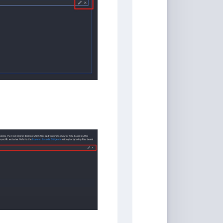
家
桶
Qwerty-
Learner
画
板
JS-
Version
文
转
图
背
景
移
除
白
噪