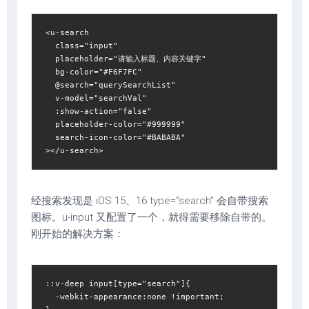
<u-search  

  class="input"  

  placeholder="请输入标题、内容关键字"  

  bg-color="#F6F7FC"  

  @search="querySearchList"  

  v-model="searchVal"  

  :show-action="false"  

  placeholder-color="#999999"  

  search-icon-color="#BABABA"  

></u-search>
经搜索发现是 iOS 15、16 type=”search” 会自带搜索
图标。u-input 又配置了一个，就得需要移除自带的。
刚开始的解决方案：
::v-deep input[type="search"]{  

  -webkit-appearance:none !important;  
