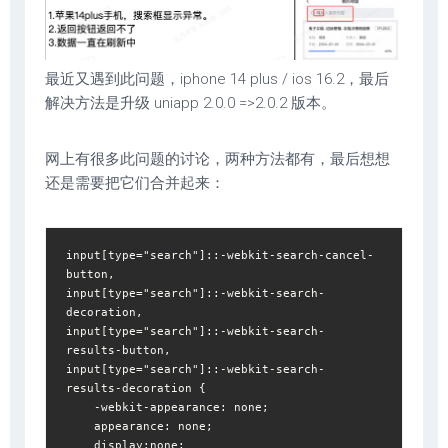
最近又遇到此问题，iphone 14 plus / ios 16.2，最后
解决方法是升级 uniapp 2.0.0 =>2.0.2 版本。
网上有很多此问题的讨论，两种方法都有，最后想想
还是需要把它们合并起来：
input[type="search"]::-webkit-search-cancel-
button,

input[type="search"]::-webkit-search-
decoration,

input[type="search"]::-webkit-search-
results-button,

input[type="search"]::-webkit-search-
results-decoration {

    -webkit-appearance: none;

    appearance: none;

    display:none;
