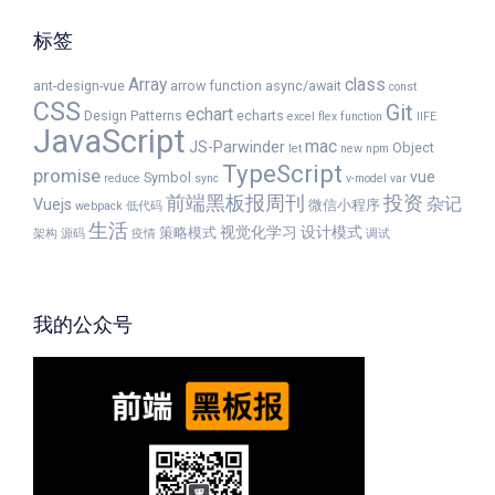
标签
Array
class
ant-design-vue
arrow function
async/await
const
CSS
Git
echart
Design Patterns
echarts
excel
flex
function
IIFE
JavaScript
mac
JS-Parwinder
Object
let
new
npm
TypeScript
promise
vue
Symbol
reduce
sync
v-model
var
前端黑板报周刊
投资
杂记
Vuejs
微信小程序
webpack
低代码
生活
视觉化学习
设计模式
策略模式
架构
源码
疫情
调试
我的公众号