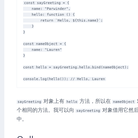
const sayGreeting = {

    name: "Parwinder",

    hello: function () {

        return `Hello, ${this.name}`;

    }

}

const nameObject = {

    name: "Lauren"

}

const hello = sayGreeting.hello.bind(nameObject);

对象上有
方法，所以在
sayGreeting
hello
nameObject
个相同的方法。我可以向
对象借用它然
sayGreeting
中。