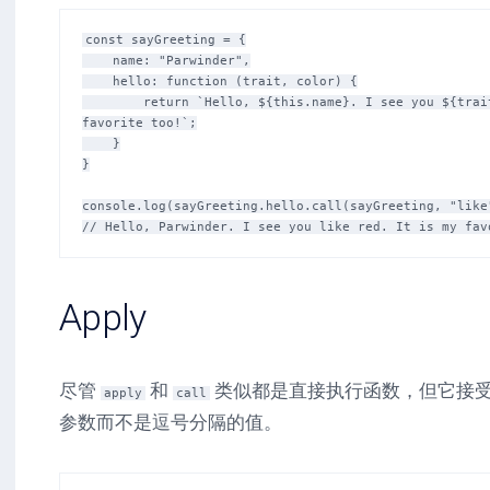
const sayGreeting = {

    name: "Parwinder",

    hello: function (trait, color) {

        return `Hello, ${this.name}. I see you ${trait} ${color}. It is my 
favorite too!`;

    }

}

console.log(sayGreeting.hello.call(sayGreeting, "like"
Apply
尽管
和
类似都是直接执行函数，但它接
apply
call
参数而不是逗号分隔的值。