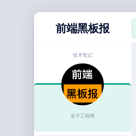
跳
至
前端黑板报
内
容
技术笔记
全干工程师