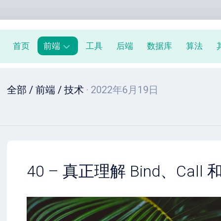
首页
前端
工具
后端
数据库
算法
前
全部
/
前端
/
技术
· 2022年6月19日
端
周
报
JavaScript
教
程
40 – 真正理解 Bind、Call 和