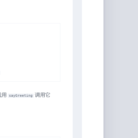
家
桶
Qwerty-
Learner
画
板
JS-
Version
文
转
图
我用
调用它
sayGreeting
背
景
移
除
白
噪