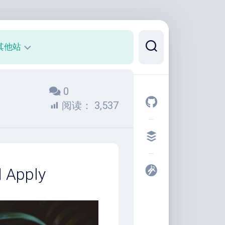
其他站
正
0
则
可
阅读：
3,537
视
化
代
码
片
 Apply
段
开
发
者
工