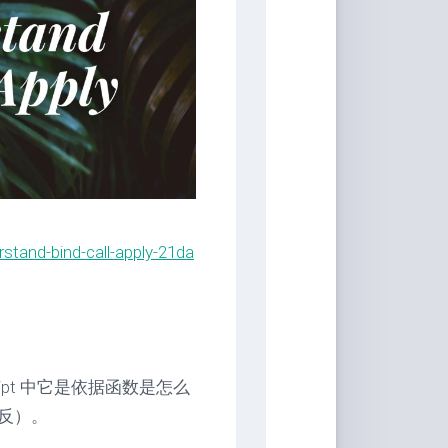
具
Markdown
编
辑
器
豆
瓣
年
度
书
rstand-bind-call-apply-21da
单
技
术
备
忘
录
ript 中它是依据函数是怎么
Vue
反）。
全