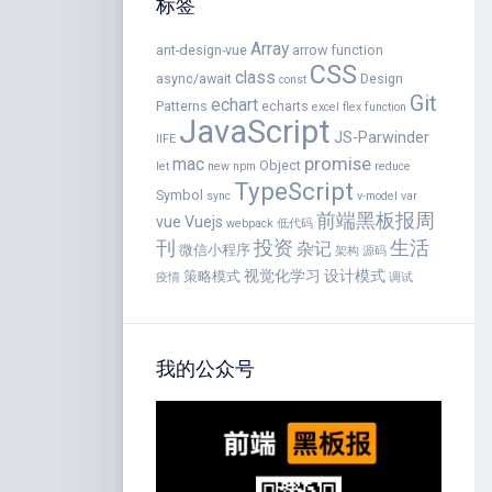
标签
Array
ant-design-vue
arrow function
CSS
class
async/await
Design
const
Git
echart
Patterns
echarts
excel
flex
function
JavaScript
JS-Parwinder
IIFE
promise
mac
Object
let
new
npm
reduce
TypeScript
Symbol
sync
v-model
var
前端黑板报周
vue
Vuejs
webpack
低代码
刊
投资
生活
杂记
微信小程序
架构
源码
视觉化学习
设计模式
策略模式
疫情
调试
我的公众号