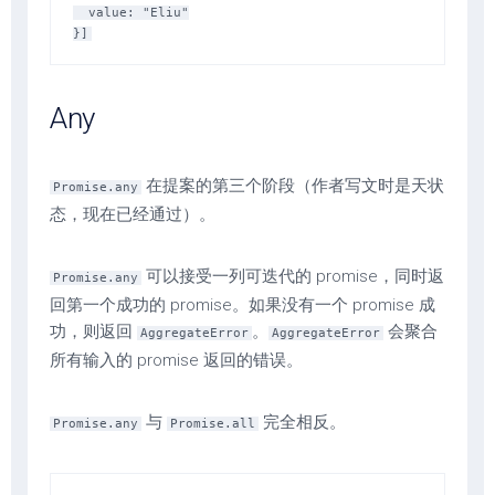
  value: "Eliu"

Any
在提案的第三个阶段（作者写文时是天状
Promise.any
态，现在已经通过）。
可以接受一列可迭代的 promise，同时返
Promise.any
回第一个成功的 promise。如果没有一个 promise 成
功，则返回
。
会聚合
AggregateError
AggregateError
所有输入的 promise 返回的错误。
与
完全相反。
Promise.any
Promise.all