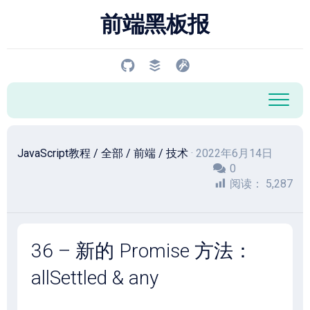
跳
前端黑板报
至
内
容
JavaScript教程
/
全部
/
前端
/
技术
· 2022年6月14日
0
阅读：
5,287
36 – 新的 Promise 方法：
allSettled & any