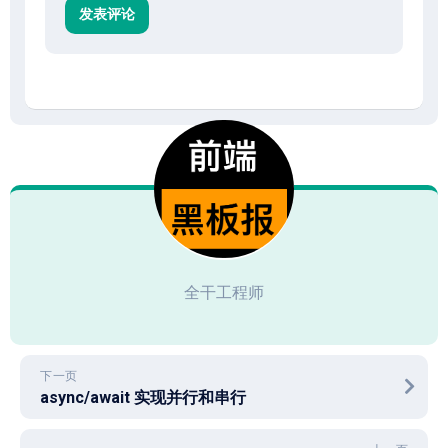
全干工程师
下一页
async/await 实现并行和串行