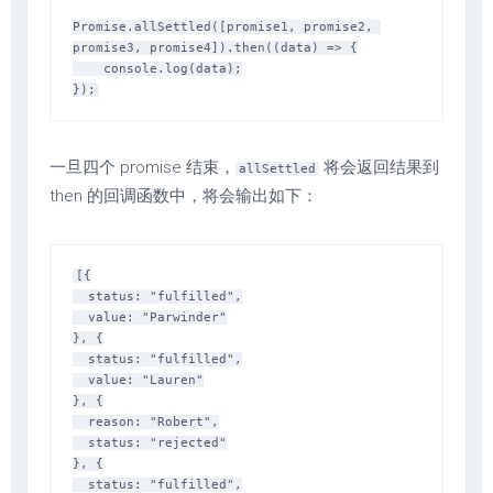
Promise.allSettled([promise1, promise2, 
promise3, promise4]).then((data) => {

    console.log(data);

一旦四个 promise 结束，
将会返回结果到
allSettled
then 的回调函数中，将会输出如下：
[{

  status: "fulfilled",

  value: "Parwinder"

}, {

  status: "fulfilled",

  value: "Lauren"

}, {

  reason: "Robert",

  status: "rejected"

}, {

  status: "fulfilled",
