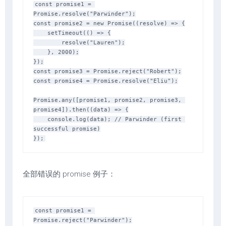
const promise1 = 
Promise.resolve("Parwinder");

const promise2 = new Promise((resolve) => {

    setTimeout(() => {

        resolve("Lauren");

    }, 2000);

});

const promise3 = Promise.reject("Robert");

const promise4 = Promise.resolve("Eliu");

Promise.any([promise1, promise2, promise3, 
promise4]).then((data) => {

    console.log(data); // Parwinder (first 
successful promise)

全部错误的 promise 例子：
const promise1 = 
Promise.reject("Parwinder");
