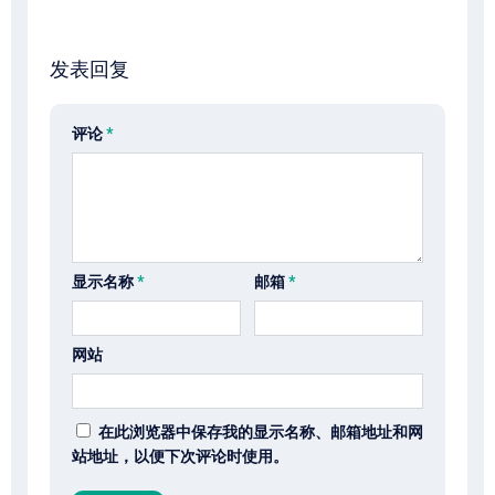
发表回复
评论
*
显示名称
*
邮箱
*
网站
在此浏览器中保存我的显示名称、邮箱地址和网
站地址，以便下次评论时使用。