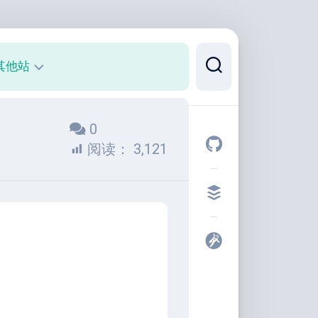
其他站
正
0
则
可
阅读：
3,121
视
化
代
码
片
段
开
发
者
工