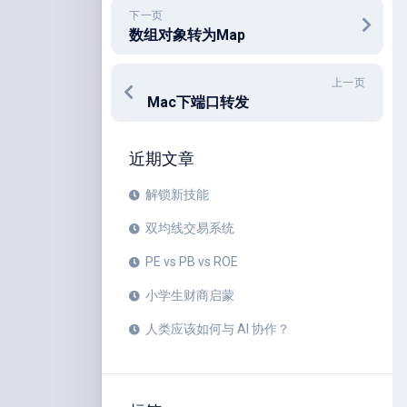
下一页
数组对象转为Map
上一页
Mac下端口转发
近期文章
解锁新技能
双均线交易系统
PE vs PB vs ROE
小学生财商启蒙
人类应该如何与 AI 协作？