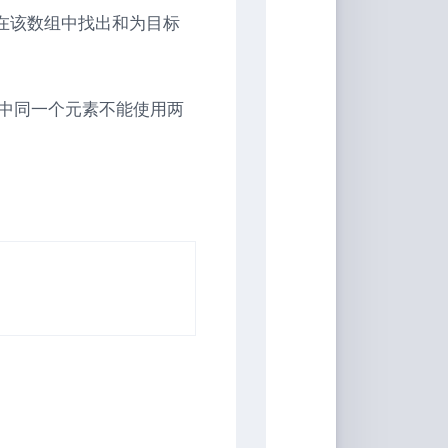
具
请你在该数组中找出和为目标
Markdown
编
辑
中同一个元素不能使用两
器
豆
瓣
年
度
书
单
技
术
备
忘
录
Vue
全