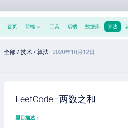
首页
前端
工具
后端
数据库
算法
前
全部
/
技术
/
算法
· 2020年10月12日
端
周
报
JavaScript
教
程
LeetCode–两数之和
题目描述：