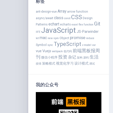
标签
Array
ant-design-vue
arrow function
CSS
class
async/await
Design
const
Git
echart
Patterns
echarts
excel
flex
function
JavaScript
JS-Parwinder
IIFE
promise
mac
Object
let
new
npm
reduce
TypeScript
Symbol
sync
v-model
var
前端黑板报周
vue
Vuejs
webpack
低代码
刊
投资
生活
杂记
微信小程序
架构
源码
视觉化学习
设计模式
策略模式
疫情
调试
我的公众号