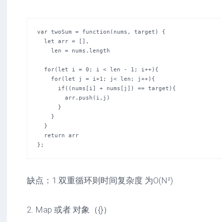
var twoSum = function(nums, target) {

  let arr = [],

    len = nums.length

  for(let i = 0; i < len - 1; i++){

    for(let j = i+1; j< len; j++){

      if((nums[i] + nums[j]) == target){

        arr.push(i,j)

      }

    }

  }

  return arr

};
缺点：1.双重循环则时间复杂度 为O(N²)
2. Map 或者 对象（{}）