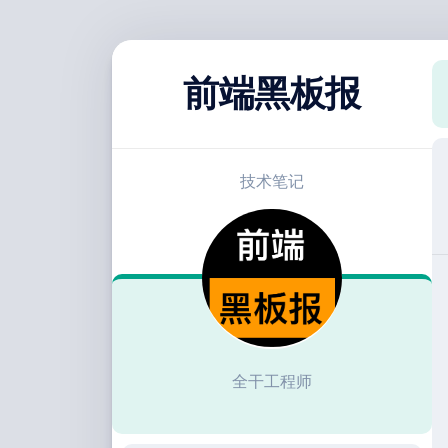
跳
至
前端黑板报
内
容
技术笔记
全干工程师