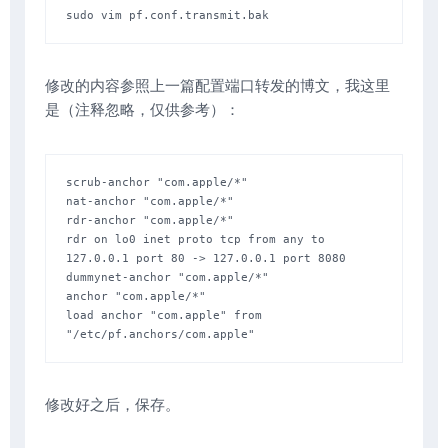
sudo vim pf.conf.transmit.bak 
修改的内容参照上一篇配置端口转发的博文，我这里
是（注释忽略，仅供参考）：
scrub-anchor "com.apple/*"

nat-anchor "com.apple/*"

rdr-anchor "com.apple/*"

rdr on lo0 inet proto tcp from any to 
127.0.0.1 port 80 -> 127.0.0.1 port 8080

dummynet-anchor "com.apple/*"

anchor "com.apple/*"

load anchor "com.apple" from 
"/etc/pf.anchors/com.apple"
修改好之后，保存。