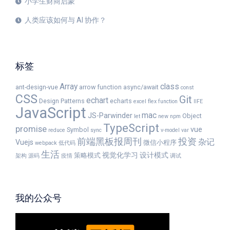
小学生财商启蒙
人类应该如何与 AI 协作？
标签
Array
class
ant-design-vue
arrow function
async/await
const
CSS
Git
echart
Design Patterns
echarts
excel
flex
function
IIFE
JavaScript
mac
JS-Parwinder
Object
let
new
npm
TypeScript
promise
vue
Symbol
reduce
sync
v-model
var
前端黑板报周刊
投资
杂记
Vuejs
微信小程序
webpack
低代码
生活
视觉化学习
设计模式
策略模式
架构
源码
疫情
调试
我的公众号