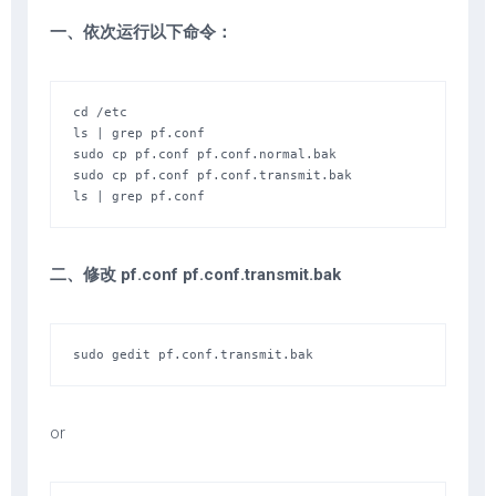
一、依次运行以下命令：
cd /etc

ls | grep pf.conf

sudo cp pf.conf pf.conf.normal.bak

sudo cp pf.conf pf.conf.transmit.bak

ls | grep pf.conf
二、修改 pf.conf pf.conf.transmit.bak
sudo gedit pf.conf.transmit.bak 
or