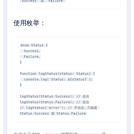
使用枚举：
enum Status {

  Success,

  Failure,

}

function logStatus(status: Status) {

  console.log(`Status: ${status}`);

}

logStatus(Status.Success); // 合法

logStatus(Status.Failure); // 合法

// logStatus('error'); // 不合法，只能是 