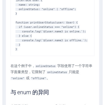
interface User {

  name: string;

  onlineStatus: "online" | "offline";

}

function printUserStatus(user: User) {

  if (user.onlineStatus === "online") {

    console.log(`${user.name} is online.`);

  } else {

    console.log(`${user.name} is offline.`);

  }

在这个例子中，
字段使用了一个字符串
onlineStatus
字面量类型，它限制了
只能是
onlineStatus
或
。
"online"
"offline"
与 enum 的异同