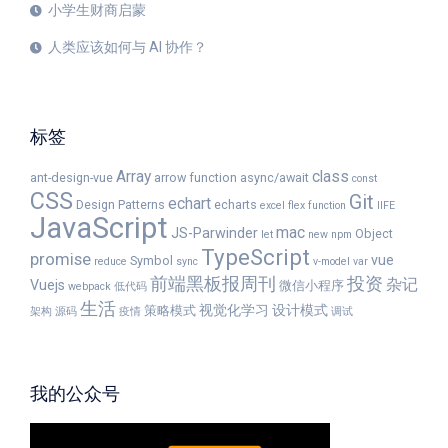
小学生财商启蒙
人类应该如何与 AI 协作？
标签
Array
class
ant-design-vue
arrow function
async/await
const
CSS
Git
echart
Design Patterns
echarts
excel
flex
function
IIFE
JavaScript
mac
JS-Parwinder
Object
let
new
npm
TypeScript
promise
vue
Symbol
reduce
sync
v-model
var
前端黑板报周刊
投资
杂记
Vuejs
微信小程序
webpack
低代码
生活
视觉化学习
设计模式
策略模式
架构
源码
疫情
调试
我的公众号