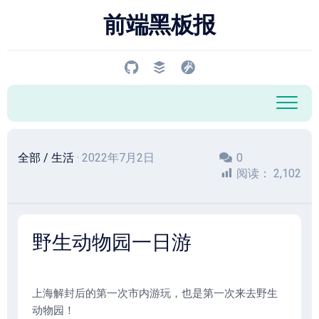
跳
前端黑板报
至
内
容
全部
/
生活
· 2022年7月2日
0
阅读：
2,102
野生动物园一日游
上海解封后的第一次市内游玩，也是第一次来去野生
动物园！