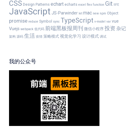
CSS
Git
echart
Design Patterns
echarts
excel
flex
function
IIFE
JavaScript
mac
JS-Parwinder
Object
let
new
npm
TypeScript
promise
vue
Symbol
reduce
sync
v-model
var
前端黑板报周刊
投资
杂记
Vuejs
微信小程序
webpack
低代码
生活
视觉化学习
设计模式
策略模式
架构
源码
疫情
调试
我的公众号