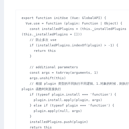
export function initUse (Vue: GlobalAPI) {

  Vue.use = function (plugin: Function | Object) {

    const installedPlugins = (this._installedPlugins || 
(this._installedPlugins = []))

    // 防止多次 use

    if (installedPlugins.indexOf(plugin) > -1) {

      return this

    }

    // additional parameters

    const args = toArray(arguments, 1)

    args.unshift(this)

    // 根据 plugin 类型的不同执行不同逻辑。1.对象的时候，则执行它身上的intall 方法，2. 
plugin 函数时则直接执行

    if (typeof plugin.install === 'function') {

      plugin.install.apply(plugin, args)

    } else if (typeof plugin === 'function') {

      plugin.apply(null, args)

    }

    installedPlugins.push(plugin)

    return this
