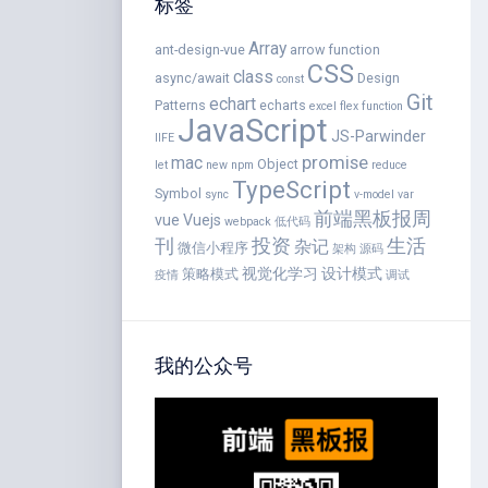
标签
Array
ant-design-vue
arrow function
CSS
class
async/await
Design
const
Git
echart
Patterns
echarts
excel
flex
function
JavaScript
JS-Parwinder
IIFE
promise
mac
Object
let
new
npm
reduce
TypeScript
Symbol
sync
v-model
var
前端黑板报周
vue
Vuejs
webpack
低代码
刊
投资
生活
杂记
微信小程序
架构
源码
视觉化学习
设计模式
策略模式
疫情
调试
我的公众号