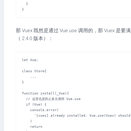
  }

}
那 Vuex 既然是通过 Vue.use 调用的，那 Vuex
（ 2.4.0 版本）：
let Vue;

class Store{

    ...

}

function install(_Vue){

  // 这里也是防止多次调用 Vue.use   

  if (Vue) {

    console.error(

      '[vuex] already installed. Vue.use(Vuex) should be called only once.'

    )

    return
