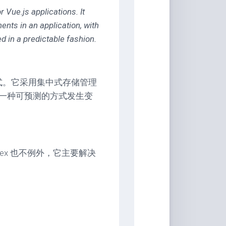
具
 Vue.js applications. It
ents in an application, with
Markdown
d in a predictable fashion.
编
辑
器
豆
理模式。它采用集中式存储管理
瓣
一种可预测的方式发生变
年
度
书
单
技
ex 也不例外，它主要解决
术
备
忘
录
Vue
全