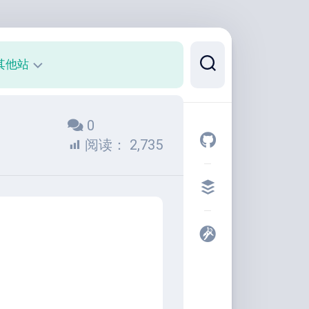
其他站
正
0
则
可
阅读：
2,735
视
化
代
码
片
段
开
发
者
工