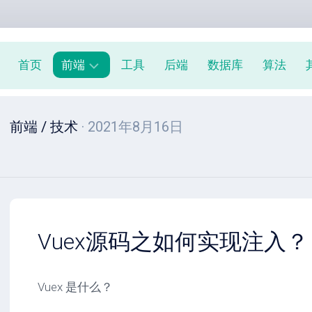
首页
前端
工具
后端
数据库
算法
前
前端
/
技术
· 2021年8月16日
端
周
报
JavaScript
教
程
Vuex源码之如何实现注入？
Vuex 是什么？