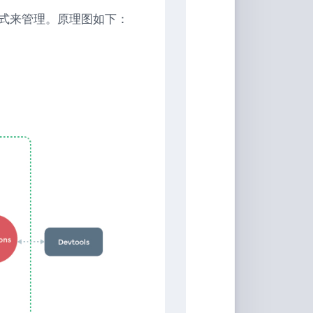
家
桶
式来管理。原理图如下：
Qwerty-
Learner
画
板
JS-
Version
文
转
图
背
景
移
除
白
噪