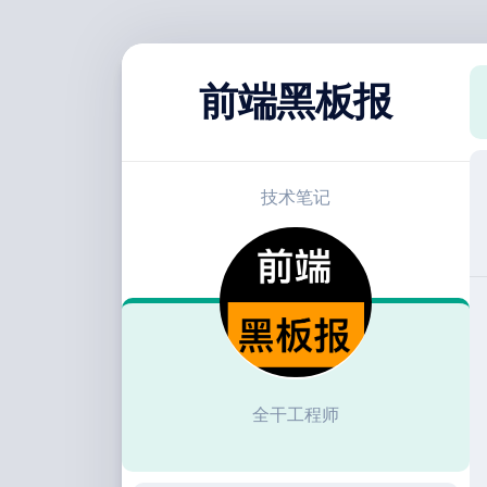
跳
至
前端黑板报
内
容
技术笔记
全干工程师