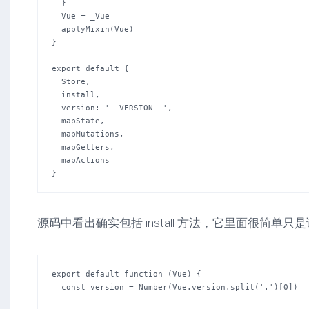
  }

  Vue = _Vue

  applyMixin(Vue)

}

export default {

  Store,

  install,

  version: '__VERSION__',

  mapState,

  mapMutations,

  mapGetters,

  mapActions

}
源码中看出确实包括 install 方法，它里面很简单只是调用了
export default function (Vue) {

  const version = Number(Vue.version.split('.')[0])
