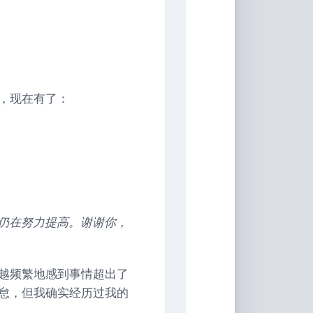
具
Markdown
编
辑
器
，现在有了：
豆
瓣
年
度
书
单
技
术
仍在努力提高。谢谢你，
备
忘
录
越频繁地感到事情超出了
Vue
怠，但我确实经历过我的
全