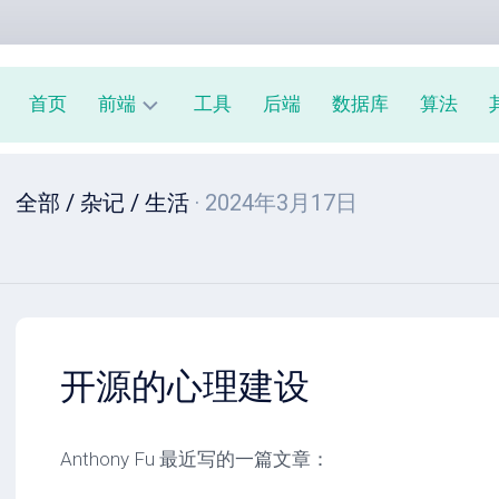
首页
前端
工具
后端
数据库
算法
前
全部
/
杂记
/
生活
· 2024年3月17日
端
周
报
JavaScript
教
程
开源的心理建设
Anthony Fu 最近写的一篇文章：