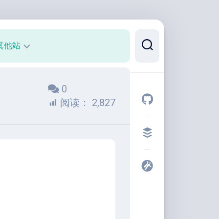
其他站
正
0
则
可
阅读：
2,827
视
化
代
码
片
段
开
发
者
工