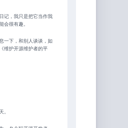
家
桶
日记，我只是把它当作我
Qwerty-
能会很有趣。
Learner
画
息一下，和别人谈谈，如
板
《维护开源维护者的平
JS-
Version
文
转
图
背
景
移
除
天。
白
噪