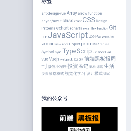
标签
Array
ant-design-vue
arrow function
CSS
class
async/await
Design
const
Git
echart
Patterns
echarts
excel
flex
function
JavaScript
JS-Parwinder
IIFE
promise
mac
Object
let
new
npm
reduce
TypeScript
Symbol
sync
v-model
var
前端黑板报周
vue
Vuejs
webpack
低代码
刊
投资
生活
杂记
微信小程序
架构
源码
视觉化学习
设计模式
策略模式
疫情
调试
我的公众号