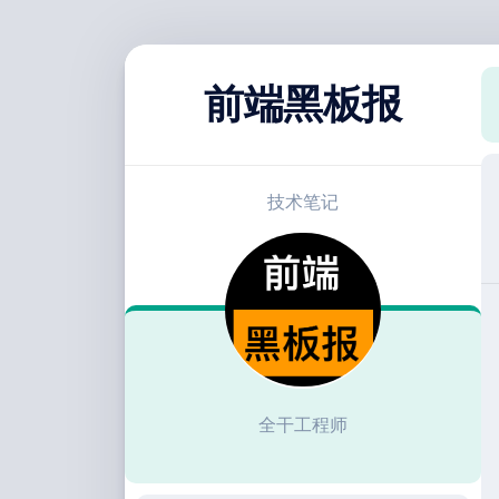
跳
至
前端黑板报
内
容
技术笔记
全干工程师