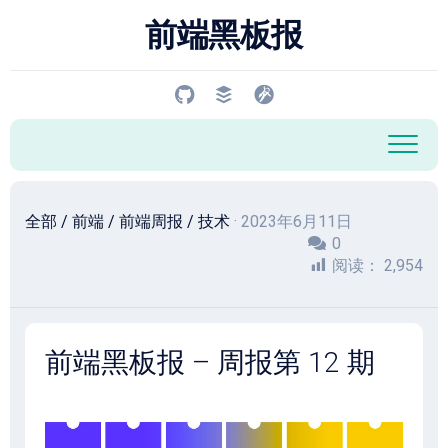
跳
前端黑板报
至
内
容
全部
/
前端
/
前端周报
/
技术
· 2023年6月11日
0
阅读：
2,954
前端黑板报 – 周报第 12 期