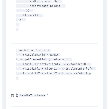
        width:data.width,  

        height:data.height,  

      })  

    }).exec();  

  })  

handleTouchStart(e){

    this.elemInfo = await 
this.getElementInfo('.add-img')  

    const {clientX,clientY} = e.touches[0]  

    this.diffX = clientX - this.elemInfo.left  

    this.diffY = clientY - this.elemInfo.top

修改
:
handleTouchMove