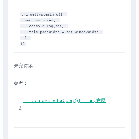
uni.getSystemInfo({  

  success:res=>{  

    console.log(res)  

    this.pageWidth = res.windowWidth  

  }  

未完待续…
参考：
uni.createSelectorQuery() | uni-app官网