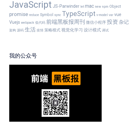
JavaScript
mac
JS-Parwinder
Object
let
new
npm
TypeScript
promise
vue
Symbol
reduce
sync
v-model
var
前端黑板报周刊
投资
杂记
Vuejs
微信小程序
webpack
低代码
生活
视觉化学习
设计模式
策略模式
架构
源码
疫情
调试
我的公众号