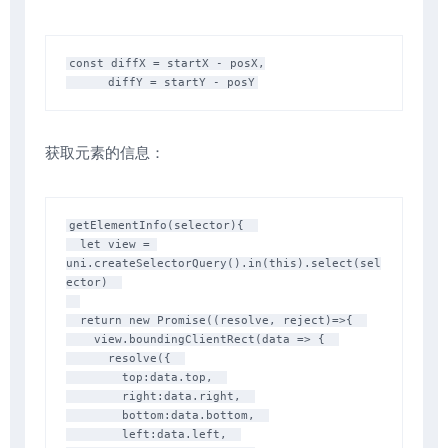
const diffX = startX - posX,

获取元素的信息：
getElementInfo(selector){  

  let view = 
uni.createSelectorQuery().in(this).select(sel
ector)  

  return new Promise((resolve, reject)=>{  

    view.boundingClientRect(data => {  

      resolve({  

        top:data.top,  

        right:data.right,  

        bottom:data.bottom,  

        left:data.left,  
