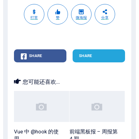
打赏
赞
微海报
分享
SHARE
SHARE
您可能还喜欢...
Vue 中 @hook 的使
前端黑板报 – 周报第
用
4 期