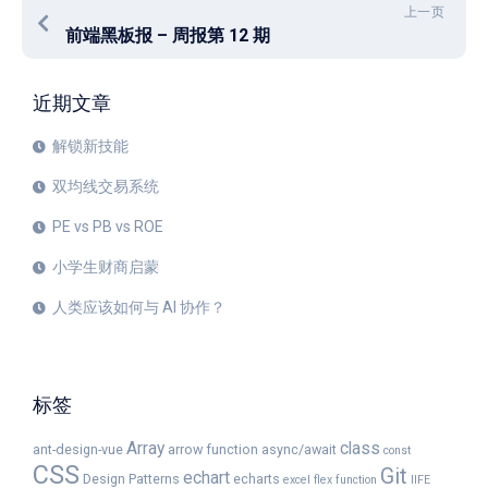
上一页
前端黑板报 – 周报第 12 期
近期文章
解锁新技能
双均线交易系统
PE vs PB vs ROE
小学生财商启蒙
人类应该如何与 AI 协作？
标签
Array
class
ant-design-vue
arrow function
async/await
const
CSS
Git
echart
Design Patterns
echarts
excel
flex
function
IIFE