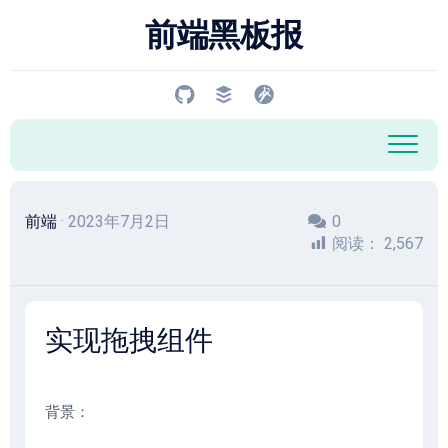
跳
前端黑板报
至
内
容
前端
· 2023年7月2日
0
阅读：
2,567
实现拖拽组件
背景：