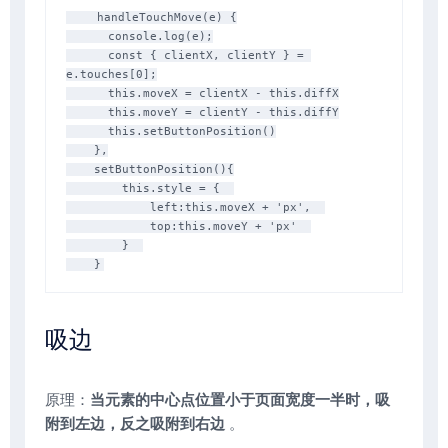
    handleTouchMove(e) {

      console.log(e);

      const { clientX, clientY } = 
e.touches[0];

      this.moveX = clientX - this.diffX

      this.moveY = clientY - this.diffY

      this.setButtonPosition()

    },

    setButtonPosition(){

        this.style = {  

            left:this.moveX + 'px',  

            top:this.moveY + 'px'  

        }  

吸边
原理：
当元素的中心点位置小于页面宽度一半时，吸
附到左边，反之吸附到右边
。