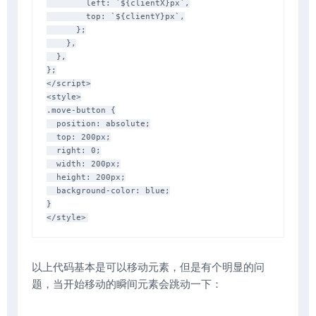
        left: `${clientX}px`,

        top: `${clientY}px`,

      };

    },

  },

};

</script>

<style>

.move-button {

  position: absolute;

  top: 200px;

  right: 0;

  width: 200px;

  height: 200px;

  background-color: blue;

}

以上代码基本是可以移动元素，但是有个明显的问
题，当开始移动的瞬间元素会跳动一下：