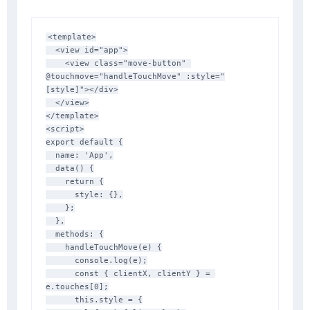
<template>

  <view id="app">

    <view class="move-button" 
@touchmove="handleTouchMove" :style="
[style]"></div>

  </view>

</template>

<script>

export default {

  name: 'App',

  data() {

    return {

      style: {},

    };

  },

  methods: {

    handleTouchMove(e) {

      console.log(e);

      const { clientX, clientY } = 
e.touches[0];

      this.style = {
