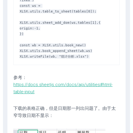
fixed')

const ws = 
XLSX.utils.table_to_sheet(tables[0]);

XLSX.utils.sheet_add_dom(ws,tables[1],{

origin:-1,

})

const wb = XLSX.utils.book_new()

XLSX.utils.book_append_sheet(wb,ws)

参考：
https://docs.sheetjs.com/docs/api/utilities#html-
table-input
下载的表格正确，但是日期那一列出问题了。由于太
窄导致日期不显示：