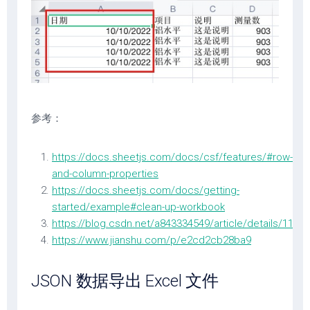
参考：
https://docs.sheetjs.com/docs/csf/features/#row-
and-column-properties
https://docs.sheetjs.com/docs/getting-
started/example#clean-up-workbook
https://blog.csdn.net/a843334549/article/details/1146
https://www.jianshu.com/p/e2cd2cb28ba9
JSON 数据导出 Excel 文件