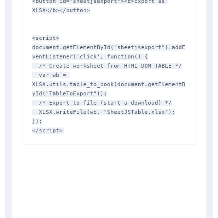
<button id="sheetjsexport"><b>Export as 
XLSX</b></button>

<script>

document.getElementById("sheetjsexport").addE
ventListener('click', function() {

  /* Create worksheet from HTML DOM TABLE */

  var wb = 
XLSX.utils.table_to_book(document.getElementB
yId("TableToExport"));

  /* Export to file (start a download) */

  XLSX.writeFile(wb, "SheetJSTable.xlsx");

});
