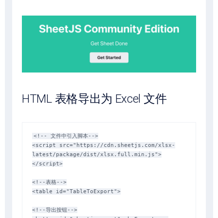
HTML 表格导出为 Excel 文件
<!-- 文件中引入脚本-->

<script src="https://cdn.sheetjs.com/xlsx-
latest/package/dist/xlsx.full.min.js">
</script>

<!--表格-->

<table id="TableToExport">

<!--导出按钮-->
