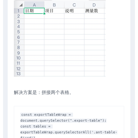
解决方案是：拼接两个表格。
const exportTableWrap = 
document.querySelector(".export-table");

const tables = 
exportTableWrap.querySelectorAll('.ant-table-