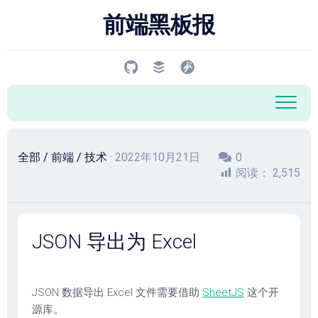
跳
前端黑板报
至
内
容
全部
/
前端
/
技术
· 2022年10月21日
0
阅读：
2,515
JSON 导出为 Excel
JSON 数据导出 Excel 文件需要借助
SheetJS
这个开
源库。