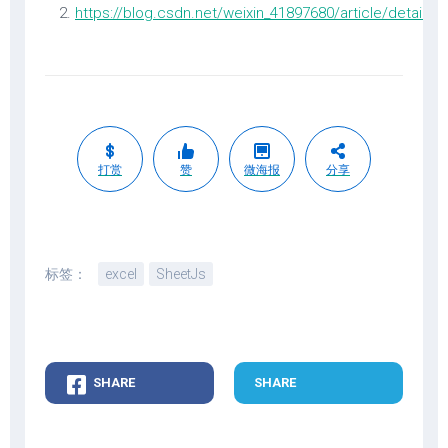
https://blog.csdn.net/weixin_41897680/article/details
打赏
赞
微海报
分享
标签：
excel
SheetJs
SHARE
SHARE