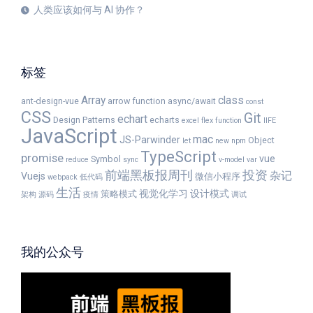
人类应该如何与 AI 协作？
标签
Array
class
ant-design-vue
arrow function
async/await
const
CSS
Git
echart
Design Patterns
echarts
excel
flex
function
IIFE
JavaScript
mac
JS-Parwinder
Object
let
new
npm
TypeScript
promise
vue
Symbol
reduce
sync
v-model
var
前端黑板报周刊
投资
杂记
Vuejs
微信小程序
webpack
低代码
生活
视觉化学习
设计模式
策略模式
架构
源码
疫情
调试
我的公众号