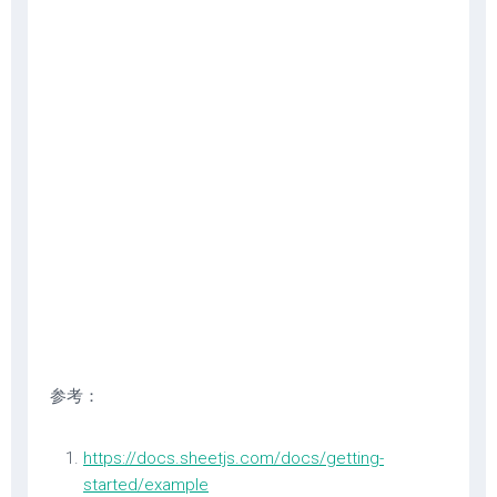
参考：
https://docs.sheetjs.com/docs/getting-
started/example