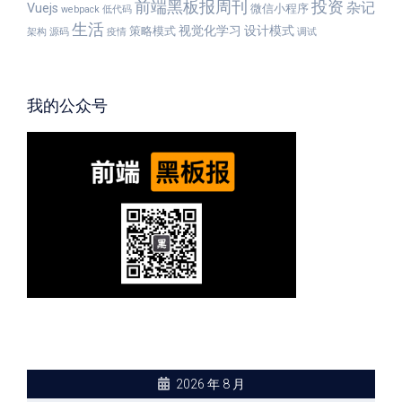
前端黑板报周刊
投资
杂记
Vuejs
微信小程序
webpack
低代码
生活
视觉化学习
设计模式
策略模式
架构
源码
疫情
调试
我的公众号
2026 年 8 月