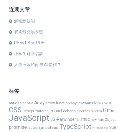
近期文章
解锁新技能
双均线交易系统
PE vs PB vs ROE
小学生财商启蒙
人类应该如何与 AI 协作？
标签
Array
class
ant-design-vue
arrow function
async/await
const
CSS
Git
echart
Design Patterns
echarts
excel
flex
function
IIFE
JavaScript
mac
JS-Parwinder
Object
let
new
npm
TypeScript
promise
vue
Symbol
reduce
sync
v-model
var