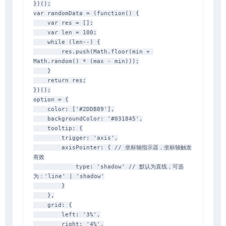
})();

var randomData = (function() {

    var res = [];

    var len = 100;

    while (len--) {

        res.push(Math.floor(min + 
Math.random() * (max - min)));

    }

    return res;

})();

option = {

    color: ['#2DDB89'],

    backgroundColor: '#031845',

    tooltip: {

        trigger: 'axis',

        axisPointer: { // 坐标轴指示器，坐标轴触发
有效

            type: 'shadow' // 默认为直线，可选
为：'line' | 'shadow'

        }

    },

    grid: {

        left: '3%',

        right: '4%',
