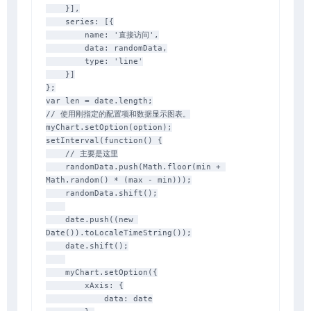
    }],

    series: [{

        name: '直接访问',

        data: randomData,

        type: 'line'

    }]

};

var len = date.length;

// 使用刚指定的配置项和数据显示图表。

myChart.setOption(option);

setInterval(function() {

    // 主要是这里

    randomData.push(Math.floor(min + 
Math.random() * (max - min)));

    randomData.shift();

    date.push((new 
Date()).toLocaleTimeString());

    date.shift();

    myChart.setOption({

        xAxis: {

            data: date
