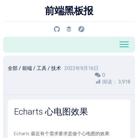
跳
前端黑板报
至
内
容
全部
/
前端
/
工具
/
技术
· 2022年9月16日
0
阅读：
3,918
Echarts 心电图效果
Echarts 最近有个需求要求是做个心电图的效果: