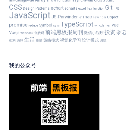
Array
class
ant-design-vue
arrow function
async/await
const
CSS
Git
echart
Design Patterns
echarts
excel
flex
function
IIFE
JavaScript
mac
JS-Parwinder
Object
let
new
npm
TypeScript
promise
vue
Symbol
reduce
sync
v-model
var
前端黑板报周刊
投资
杂记
Vuejs
微信小程序
webpack
低代码
生活
视觉化学习
设计模式
策略模式
架构
源码
疫情
调试
我的公众号