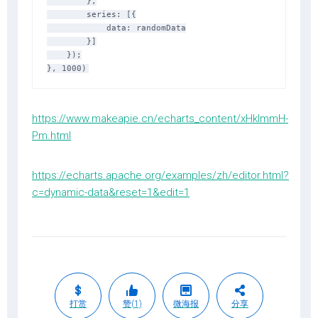
        },

        series: [{

            data: randomData

        }]

    });

https://www.makeapie.cn/echarts_content/xHklmmH-
Pm.html
https://echarts.apache.org/examples/zh/editor.html?
c=dynamic-data&reset=1&edit=1
打赏
赞(1)
微海报
分享