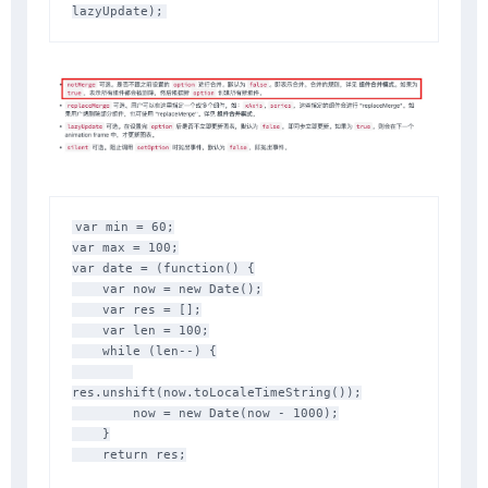
var min = 60;

var max = 100;

var date = (function() {

    var now = new Date();

    var res = [];

    var len = 100;

    while (len--) {

res.unshift(now.toLocaleTimeString());

        now = new Date(now - 1000);

    }

    return res;
