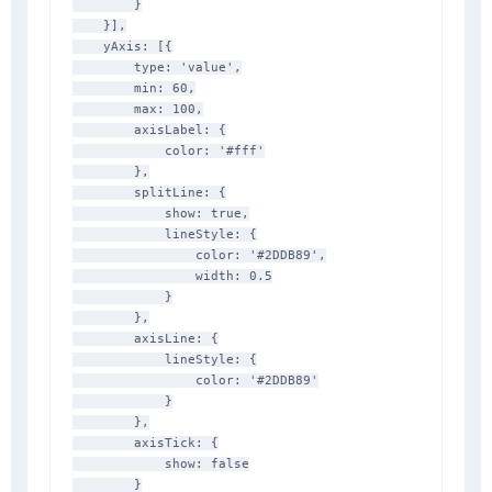
        }

    }],

    yAxis: [{

        type: 'value',

        min: 60,

        max: 100,

        axisLabel: {

            color: '#fff'

        },

        splitLine: {

            show: true,

            lineStyle: {

                color: '#2DDB89',

                width: 0.5

            }

        },

        axisLine: {

            lineStyle: {

                color: '#2DDB89'

            }

        },

        axisTick: {

            show: false

        }
