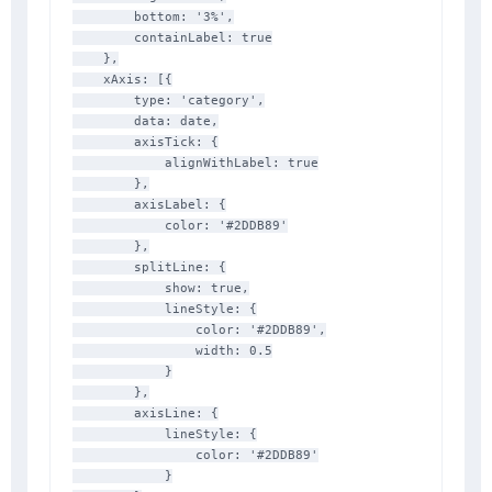
        bottom: '3%',

        containLabel: true

    },

    xAxis: [{

        type: 'category',

        data: date,

        axisTick: {

            alignWithLabel: true

        },

        axisLabel: {

            color: '#2DDB89'

        },

        splitLine: {

            show: true,

            lineStyle: {

                color: '#2DDB89',

                width: 0.5

            }

        },

        axisLine: {

            lineStyle: {

                color: '#2DDB89'

            }
