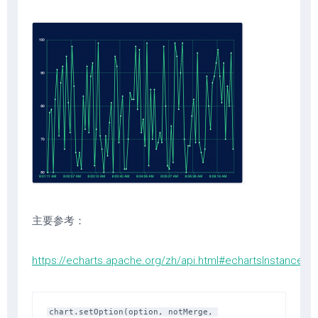
主要参考：
https://echarts.apache.org/zh/api.html#echartsInstance.se
chart.setOption(option, notMerge, 