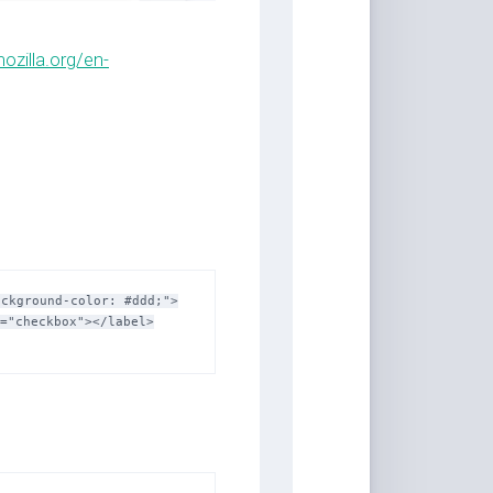
音
ozilla.org/en-