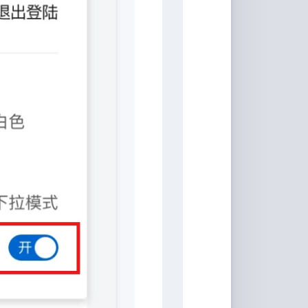
家
桶
Qwerty-
Learner
画
板
JS-
Version
文
转
图
背
景
移
除
白
噪