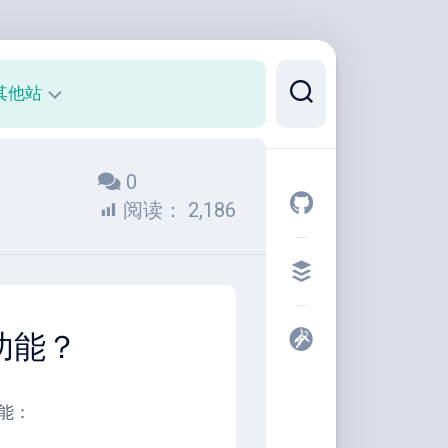
其他站
正
0
则
可
阅读：
2,186
视
化
代
码
片
的功能？
段
开
发
能：
者
工