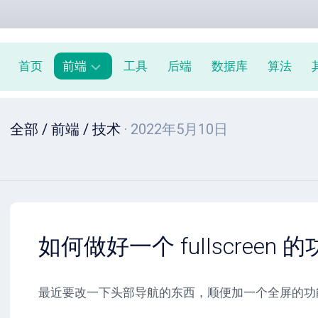
首页
前端
工具
后端
数据库
算法
前
全部
/
前端
/
技术
· 2022年5月10日
端
周
报
JavaScript
教
程
如何做好一个 fullscreen 
最近要改一下头部导航的东西，顺便加一个全屏的功