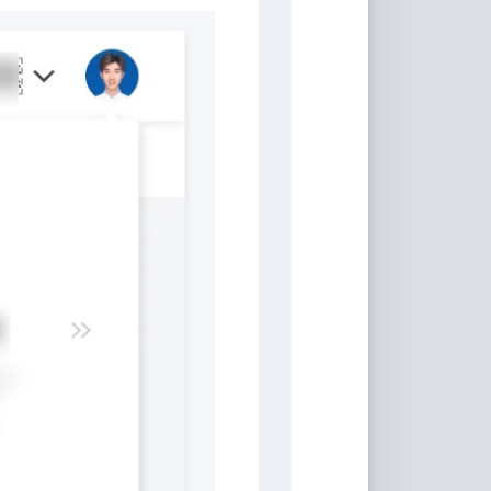
具
Markdown
编
辑
器
豆
瓣
年
度
书
单
技
术
备
忘
录
Vue
全