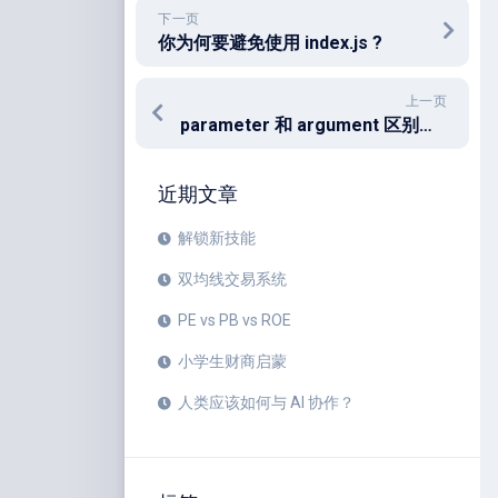
下一页
你为何要避免使用 index.js ?
上一页
parameter 和 argument 区别和联系
近期文章
解锁新技能
双均线交易系统
PE vs PB vs ROE
小学生财商启蒙
人类应该如何与 AI 协作？