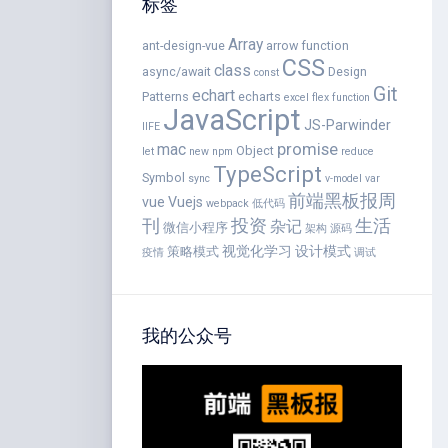
标签
Array
ant-design-vue
arrow function
CSS
class
async/await
Design
const
Git
echart
Patterns
echarts
excel
flex
function
JavaScript
JS-Parwinder
IIFE
promise
mac
Object
let
new
npm
reduce
TypeScript
Symbol
sync
v-model
var
前端黑板报周
vue
Vuejs
webpack
低代码
刊
投资
生活
杂记
微信小程序
架构
源码
视觉化学习
设计模式
策略模式
疫情
调试
我的公众号