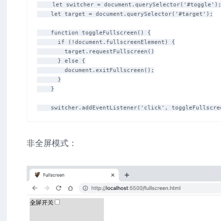
    let switcher = document.querySelector('#toggle');

    let target = document.querySelector('#target');

    function toggleFullscreen() {

      if (!document.fullscreenElement) {

        target.requestFullscreen()

      } else {

        document.exitFullscreen();

      }

    }

非全屏模式：