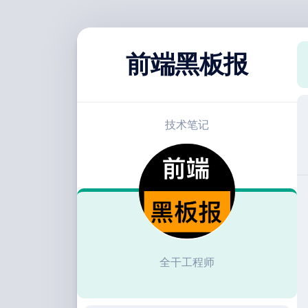
跳
至
前端黑板报
内
容
技术笔记
全干工程师