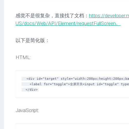
感觉不是很复杂，直接找了文档：
https://developer.m
US/docs/Web/API/Element/requestFullScreen。
以下是简化版：
HTML:
  <div id="target" style="width:200px;height:200px;background-color: #ddd;">

    <label for="toggle">全屏开关<input id="toggle" type="checkbox"></label>

JavaScript: