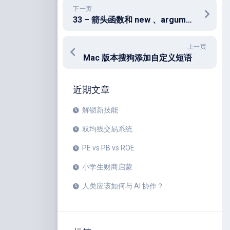
下一页
33 – 箭头函数和 new 、arguments 以及 super 关键字
上一页
Mac 版本搜狗添加自定义短语
近期文章
解锁新技能
双均线交易系统
PE vs PB vs ROE
小学生财商启蒙
人类应该如何与 AI 协作？