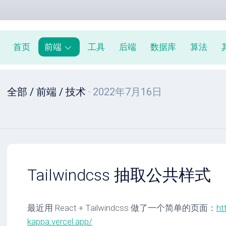
首页
前端
工具
后端
数据库
算法
前
全部
/
前端
/
技术
· 2022年7月16日
端
周
报
JavaScript
教
程
Tailwindcss 抽取公共样式
最近用 React + Tailwindcss 做了一个简单的页面：
ht
kappa.vercel.app/