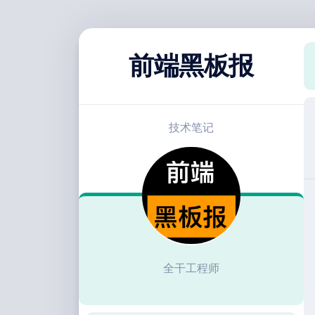
跳
至
前端黑板报
内
容
技术笔记
全干工程师