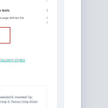
家
桶
Qwerty-
Learner
画
板
JS-
Version
文
reusing-styles
转
图
背
景
移
除
emibold rounded-lg 
白
ring-2 focus:ring-blue-
噪