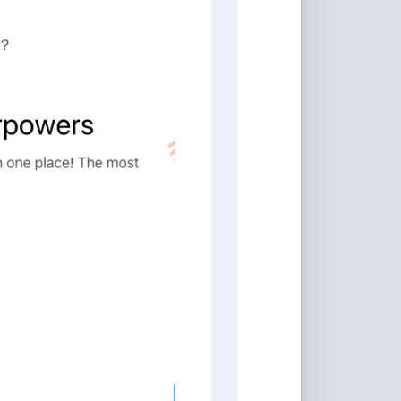
具
？
Markdown
编
辑
器
豆
瓣
年
度
书
单
技
术
备
忘
录
Vue
全