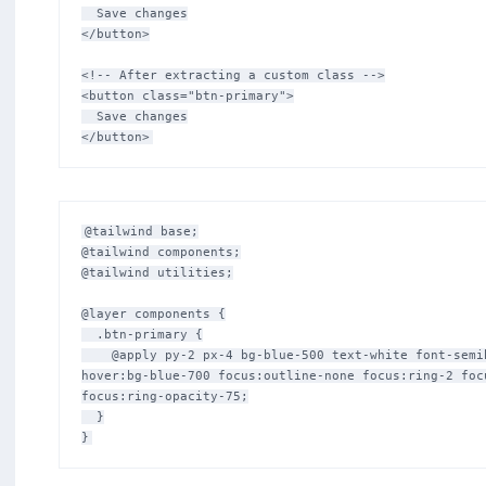
  Save changes

</button>

<!-- After extracting a custom class -->

<button class="btn-primary">

  Save changes

@tailwind base;

@tailwind components;

@tailwind utilities;

@layer components {

  .btn-primary {

    @apply py-2 px-4 bg-blue-500 text-white font-semibold rounded-lg shadow-md 
hover:bg-blue-700 focus:outline-none focus:ring-2 focu
focus:ring-opacity-75;

  }
