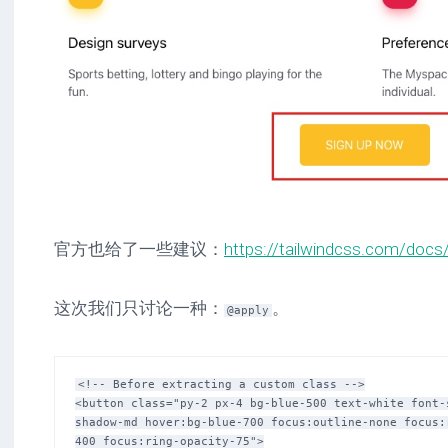
官方也给了一些建议：
https://tailwindcss.com/docs/
这次我们只讨论一种：
。
@apply
<!-- Before extracting a custom class -->

<button class="py-2 px-4 bg-blue-500 text-white font-s
shadow-md hover:bg-blue-700 focus:outline-none focus:
400 focus:ring-opacity-75">
