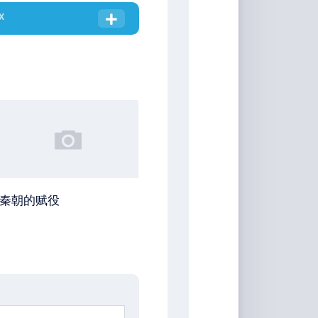
X
秦朝的赋役