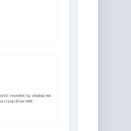
音
s:ring-blue-400 