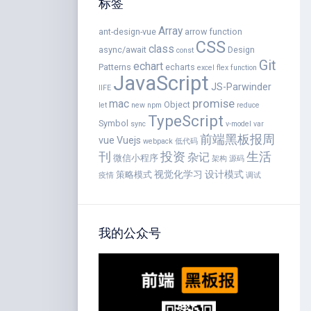
标签
Array
ant-design-vue
arrow function
CSS
class
async/await
Design
const
Git
echart
Patterns
echarts
excel
flex
function
JavaScript
JS-Parwinder
IIFE
promise
mac
Object
let
new
npm
reduce
TypeScript
Symbol
sync
v-model
var
前端黑板报周
vue
Vuejs
webpack
低代码
刊
投资
生活
杂记
微信小程序
架构
源码
视觉化学习
设计模式
策略模式
疫情
调试
我的公众号