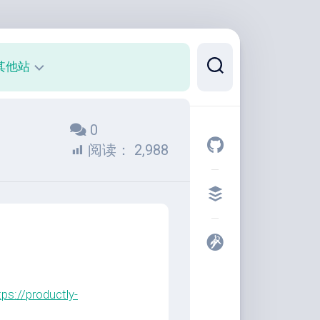
其他站
正
0
则
可
阅读：
2,988
视
化
代
码
片
段
开
发
tps://productly-
者
工