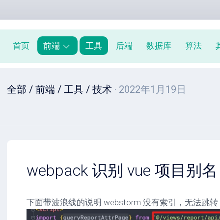
首页
前端
工具
后端
数据库
算法
前
全部
/
前端
/
工具
/
技术
· 2022年1月19日
端
周
报
JavaScript
教
程
webpack 识别 vue 项目别名
下面带波浪线的说明 webstorm 没有索引，无法跳转