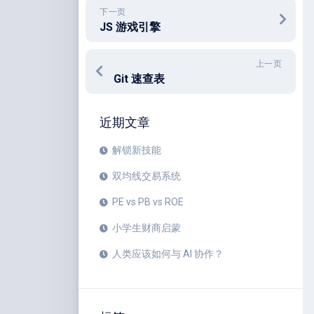
下一页
JS 游戏引擎
上一页
Git 速查表
近期文章
解锁新技能
双均线交易系统
PE vs PB vs ROE
小学生财商启蒙
人类应该如何与 AI 协作？