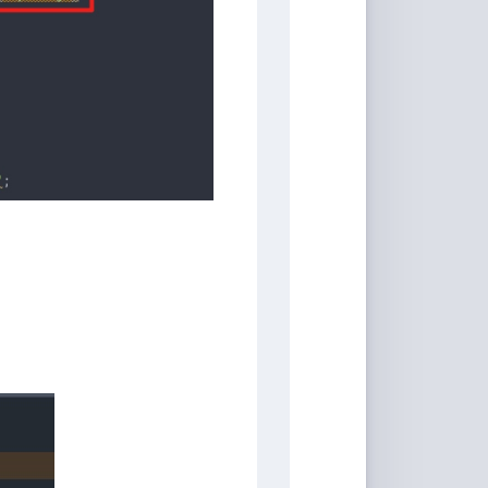
具
Markdown
编
辑
器
豆
瓣
年
度
书
单
技
术
备
忘
录
Vue
全