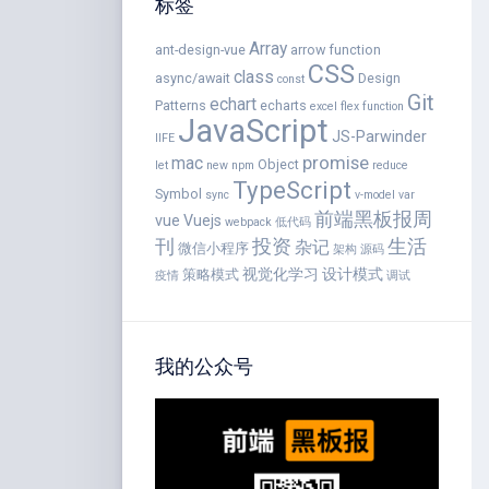
标签
Array
ant-design-vue
arrow function
CSS
class
async/await
Design
const
Git
echart
Patterns
echarts
excel
flex
function
JavaScript
JS-Parwinder
IIFE
promise
mac
Object
let
new
npm
reduce
TypeScript
Symbol
sync
v-model
var
前端黑板报周
vue
Vuejs
webpack
低代码
刊
投资
生活
杂记
微信小程序
架构
源码
视觉化学习
设计模式
策略模式
疫情
调试
我的公众号