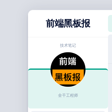
跳
至
前端黑板报
内
容
技术笔记
全干工程师