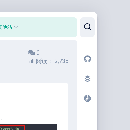
其他站
正
0
则
可
阅读：
2,736
视
化
代
码
片
段
开
发
：
者
工