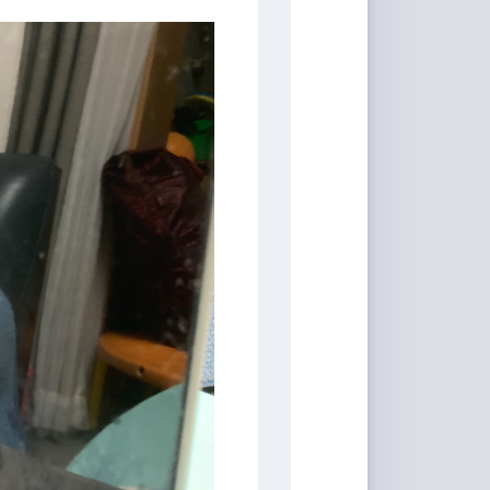
家
桶
Qwerty-
Learner
画
板
JS-
Version
文
转
图
背
景
移
除
白
噪