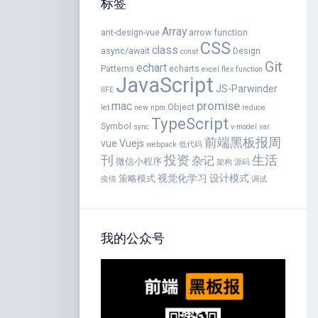
标签
Array
ant-design-vue
arrow function
CSS
class
async/await
Design
const
Git
echart
Patterns
echarts
excel
flex
function
JavaScript
JS-Parwinder
IIFE
promise
mac
Object
let
new
npm
reduce
TypeScript
Symbol
sync
v-model
var
前端黑板报周
vue
Vuejs
webpack
低代码
刊
投资
生活
杂记
微信小程序
架构
源码
视觉化学习
设计模式
策略模式
疫情
调试
我的公众号