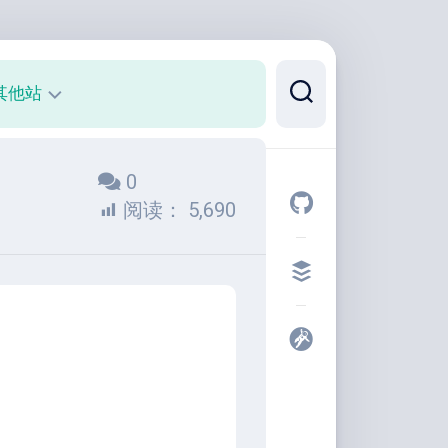
其他站
正
0
则
可
阅读：
5,690
视
化
代
码
片
段
开
发
者
工