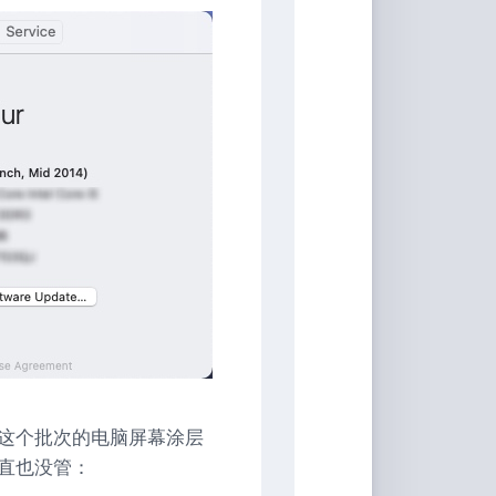
具
Markdown
编
辑
器
豆
瓣
年
度
书
单
技
术
备
忘
录
这个批次的电脑屏幕涂层
Vue
直也没管：
全