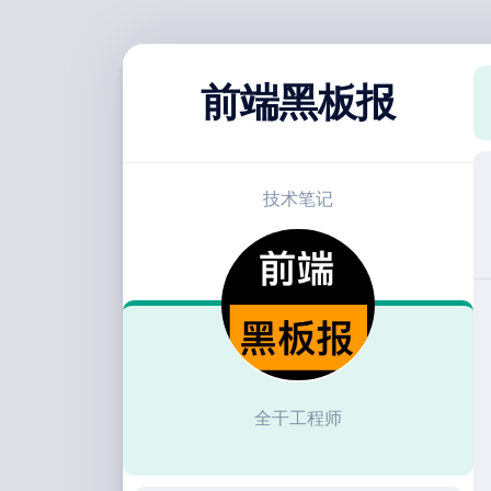
跳
至
前端黑板报
内
容
技术笔记
全干工程师