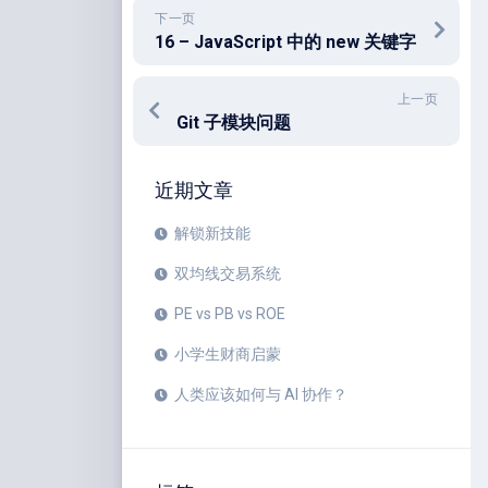
下一页
16 – JavaScript 中的 new 关键字
上一页
Git 子模块问题
近期文章
解锁新技能
双均线交易系统
PE vs PB vs ROE
小学生财商启蒙
人类应该如何与 AI 协作？