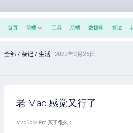
首页
前端
工具
后端
数据库
算法
前
全部
/
杂记
/
生活
· 2022年3月25日
端
周
报
JavaScript
教
程
老 Mac 感觉又行了
MacBook Pro 买了很久：