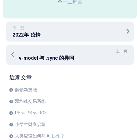
全干工程师
下一页
2022年-疫情
上一页
v-model 与 .sync 的异同
近期文章
解锁新技能
双均线交易系统
PE vs PB vs ROE
小学生财商启蒙
人类应该如何与 AI 协作？