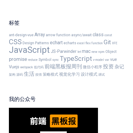
标签
Array
class
ant-design-vue
arrow function
async/await
const
CSS
Git
echart
Design Patterns
echarts
excel
flex
function
IIFE
JavaScript
mac
JS-Parwinder
Object
let
new
npm
TypeScript
promise
vue
Symbol
reduce
sync
v-model
var
前端黑板报周刊
投资
杂记
Vuejs
微信小程序
webpack
低代码
生活
视觉化学习
设计模式
策略模式
架构
源码
疫情
调试
我的公众号