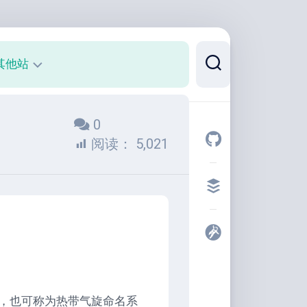
其他站
正
0
则
可
阅读：
5,021
视
化
代
码
片
段
开
发
者
，也可称为热带气旋命名系
工