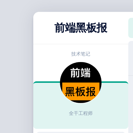
跳
至
前端黑板报
内
容
技术笔记
全干工程师