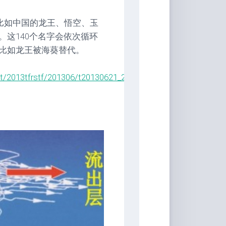
具
：比如中国的龙王、悟空、玉
Markdown
这140个名字会依次循环
编
辑
比如龙王被海葵替代。
器
t/2013tfrstf/201306/t20130621_217159.html
豆
瓣
年
度
书
单
技
术
备
忘
录
Vue
全