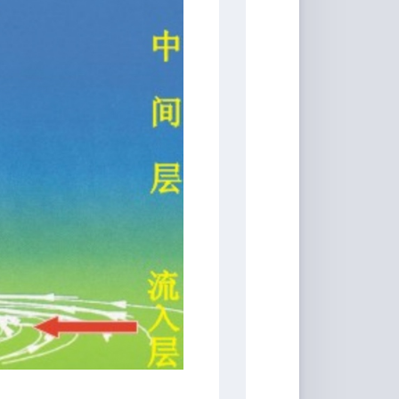
家
桶
Qwerty-
Learner
画
板
JS-
Version
文
转
图
背
景
移
除
白
噪