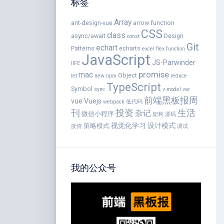
标签
Array
ant-design-vue
arrow function
CSS
class
async/await
Design
const
Git
echart
Patterns
echarts
excel
flex
function
JavaScript
JS-Parwinder
IIFE
promise
mac
Object
let
new
npm
reduce
TypeScript
Symbol
sync
v-model
var
前端黑板报周
vue
Vuejs
webpack
低代码
刊
投资
生活
杂记
微信小程序
架构
源码
视觉化学习
设计模式
策略模式
疫情
调试
我的公众号