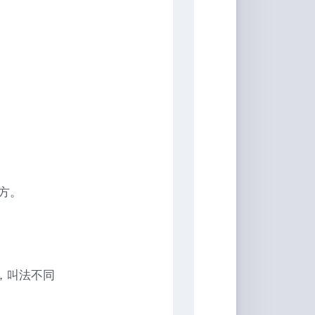
音
方。
，叫法不同