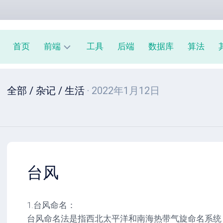
首页
前端
工具
后端
数据库
算法
前
全部
/
杂记
/
生活
· 2022年1月12日
端
周
报
JavaScript
教
程
台风
1.台风命名：
台风命名法是指西北太平洋和南海热带气旋命名系统