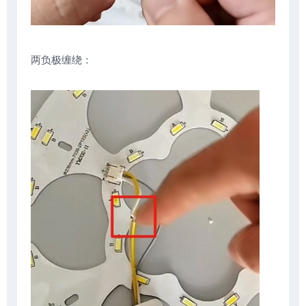
两负极缠绕：