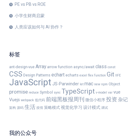
PE vs PB vs ROE
小学生财商启蒙
人类应该如何与 AI 协作？
标签
Array
class
ant-design-vue
arrow function
async/await
const
CSS
Git
echart
Design Patterns
echarts
excel
flex
function
IIFE
JavaScript
mac
JS-Parwinder
Object
let
new
npm
TypeScript
promise
vue
Symbol
reduce
sync
v-model
var
前端黑板报周刊
投资
杂记
Vuejs
微信小程序
webpack
低代码
生活
视觉化学习
设计模式
策略模式
架构
源码
疫情
调试
我的公众号