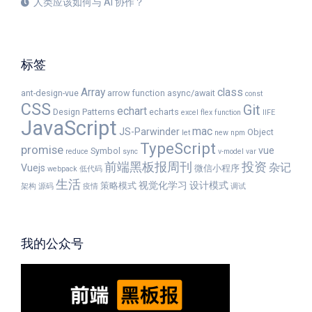
人类应该如何与 AI 协作？
标签
Array
class
ant-design-vue
arrow function
async/await
const
CSS
Git
echart
Design Patterns
echarts
excel
flex
function
IIFE
JavaScript
mac
JS-Parwinder
Object
let
new
npm
TypeScript
promise
vue
Symbol
reduce
sync
v-model
var
前端黑板报周刊
投资
杂记
Vuejs
微信小程序
webpack
低代码
生活
视觉化学习
设计模式
策略模式
架构
源码
疫情
调试
我的公众号