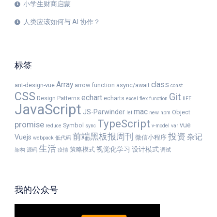
小学生财商启蒙
人类应该如何与 AI 协作？
标签
Array
class
ant-design-vue
arrow function
async/await
const
CSS
Git
echart
Design Patterns
echarts
excel
flex
function
IIFE
JavaScript
mac
JS-Parwinder
Object
let
new
npm
TypeScript
promise
vue
Symbol
reduce
sync
v-model
var
前端黑板报周刊
投资
杂记
Vuejs
微信小程序
webpack
低代码
生活
视觉化学习
设计模式
策略模式
架构
源码
疫情
调试
我的公众号