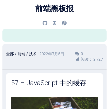
跳
前端黑板报
至
内
容
全部
/
前端
/
技术
· 2022年7月5日
0
阅读：
2,727
57 – JavaScript 中的缓存