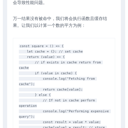
会导致性能问题。
万一结果没有被命中，我们将会执行函数且缓存结
果。让我们以计算一个数的平方为例：
const square = () => {

    let cache = {}; // set cache

    return (value) => {

        // if exists in cache return from 
cache

        if (value in cache) {

            console.log("Fetching from 
cache");

            return cache[value];

        } else {

            // If not in cache perform 
operation

            console.log("Performing expensive 
query");

            const result = value * value;

            cache[value] = result; // store 