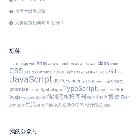
小学生财商启蒙
人类应该如何与 AI 协作？
标签
Array
class
ant-design-vue
arrow function
async/await
const
CSS
Git
echart
Design Patterns
echarts
excel
flex
function
IIFE
JavaScript
mac
JS-Parwinder
Object
let
new
npm
TypeScript
promise
vue
Symbol
reduce
sync
v-model
var
前端黑板报周刊
投资
杂记
Vuejs
微信小程序
webpack
低代码
生活
视觉化学习
设计模式
策略模式
架构
源码
疫情
调试
我的公众号