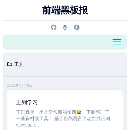
跳
前端黑板报
至
内
容
工具
2022年7月19日
正则学习
正则真是一个常学常新的东西
，下面整理了
一些资料或工具： 基于自然语言自动生成正则
www.auto...