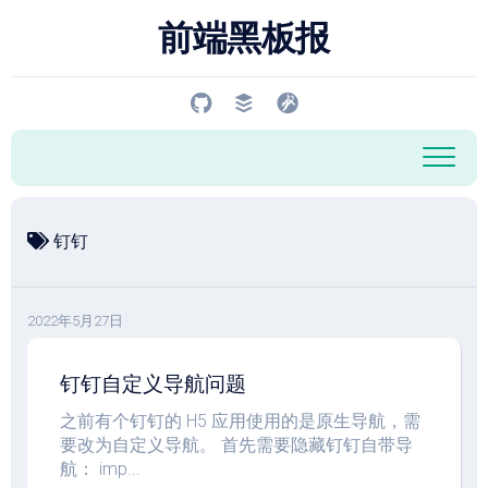
跳
前端黑板报
至
内
容
钉钉
2022年5月27日
钉钉自定义导航问题
之前有个钉钉的 H5 应用使用的是原生导航，需
要改为自定义导航。 首先需要隐藏钉钉自带导
航： imp...