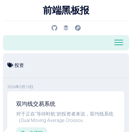
跳
前端黑板报
至
内
容
投资
2026年5月10日
双均线交易系统
对于正在“等待时机”的投资者来说，双均线系统
（Dual Moving Average Crossov...