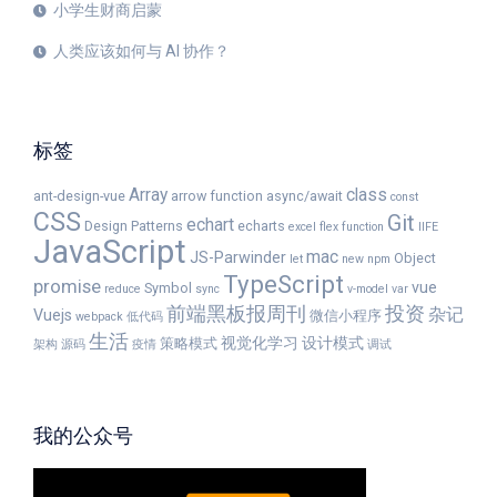
小学生财商启蒙
人类应该如何与 AI 协作？
标签
Array
class
ant-design-vue
arrow function
async/await
const
CSS
Git
echart
Design Patterns
echarts
excel
flex
function
IIFE
JavaScript
mac
JS-Parwinder
Object
let
new
npm
TypeScript
promise
vue
Symbol
reduce
sync
v-model
var
前端黑板报周刊
投资
杂记
Vuejs
微信小程序
webpack
低代码
生活
视觉化学习
设计模式
策略模式
架构
源码
疫情
调试
我的公众号