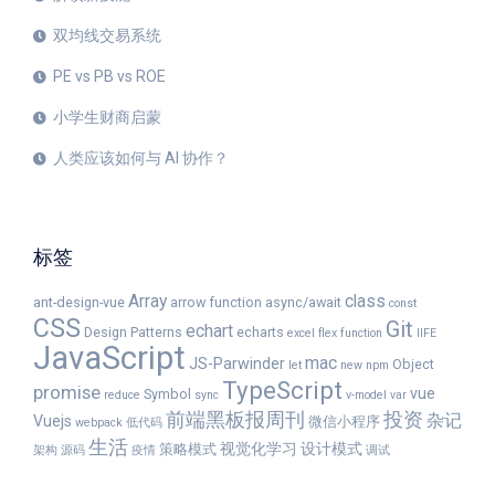
双均线交易系统
PE vs PB vs ROE
小学生财商启蒙
人类应该如何与 AI 协作？
标签
Array
class
ant-design-vue
arrow function
async/await
const
CSS
Git
echart
Design Patterns
echarts
excel
flex
function
IIFE
JavaScript
mac
JS-Parwinder
Object
let
new
npm
TypeScript
promise
vue
Symbol
reduce
sync
v-model
var
前端黑板报周刊
投资
杂记
Vuejs
微信小程序
webpack
低代码
生活
视觉化学习
设计模式
策略模式
架构
源码
疫情
调试