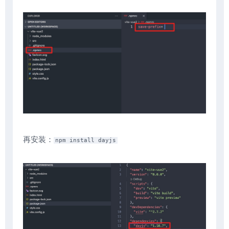
再安装：
npm install dayjs