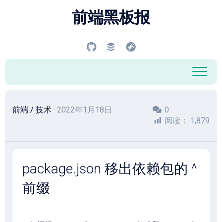
跳
前端黑板报
至
内
容
前端
/
技术
· 2022年1月18日
0
阅读：
1,879
package.json 移出依赖包的 ^
前缀