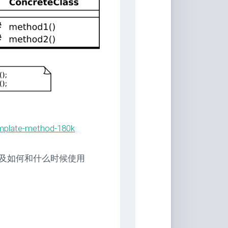
具
Markdown
编
辑
器
豆
瓣
年
度
书
template-method-180k
单
技
及如何和什么时候使用
术
备
忘
录
Vue
全