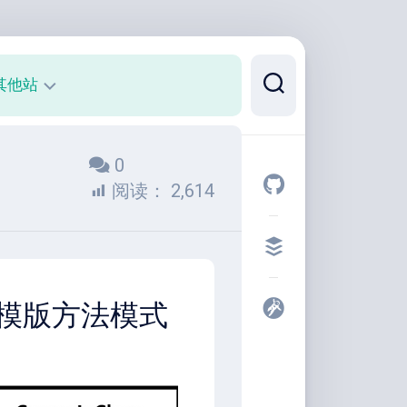
其他站
正
0
则
可
阅读：
2,614
视
化
代
码
片
 中的模版方法模式
段
开
发
者
工