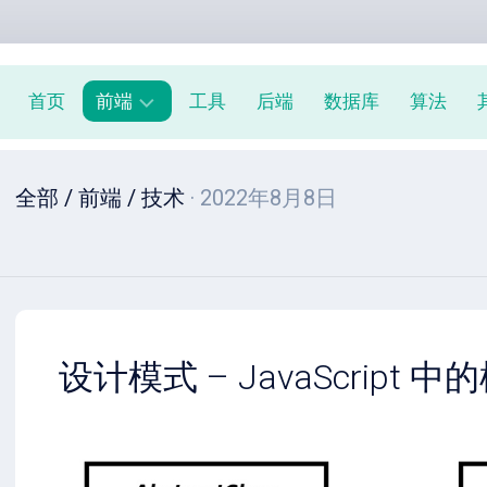
首页
前端
工具
后端
数据库
算法
前
全部
/
前端
/
技术
· 2022年8月8日
端
周
报
JavaScript
教
程
设计模式 – JavaScript