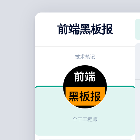
跳
至
前端黑板报
内
容
技术笔记
全干工程师