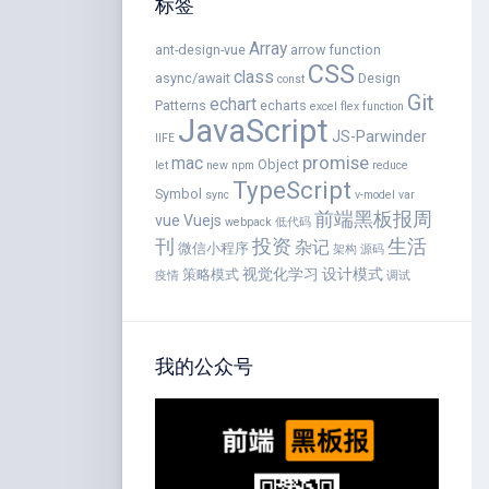
标签
Array
ant-design-vue
arrow function
CSS
class
async/await
Design
const
Git
echart
Patterns
echarts
excel
flex
function
JavaScript
JS-Parwinder
IIFE
promise
mac
Object
let
new
npm
reduce
TypeScript
Symbol
sync
v-model
var
前端黑板报周
vue
Vuejs
webpack
低代码
刊
投资
生活
杂记
微信小程序
架构
源码
视觉化学习
设计模式
策略模式
疫情
调试
我的公众号