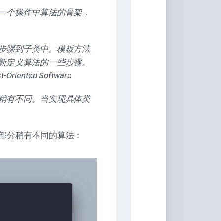
家
一个操作中算法的骨架，
桶
Qwerty-
Learner
步骤到子类中。模板方法
画
新定义算法的一些步骤。
板
t-Oriented Software
JS-
稍有不同。当实现具体类
Version
文
转
部分稍有不同的算法：
图
背
景
移
除
白
噪