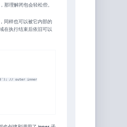
家
作用域，那理解闭包会轻松些。
桶
Qwerty-
，同样也可以被它内部的
Learner
域在执行结束后依旧可以
画
板
JS-
Version
文
转
图
背
景
移
除
白
噪
部也创建和调用了
inner
函