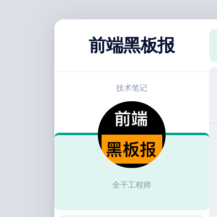
跳
至
前端黑板报
内
容
技术笔记
全干工程师