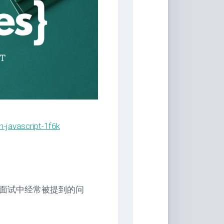
具
Markdown
编
辑
器
豆
瓣
年
度
书
n-javascript-1f6k
单
技
术
备
忘
录
一个面试中经常被提到的问
Vue
全