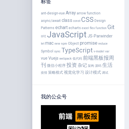
标签
Array
ant-design-vue
arrow function
CSS
class
async/await
Design
const
Git
echart
Patterns
echarts
excel
flex
function
JavaScript
JS-Parwinder
IIFE
promise
mac
Object
let
new
npm
reduce
TypeScript
Symbol
sync
v-model
var
前端黑板报周
vue
Vuejs
webpack
低代码
刊
投资
生活
杂记
微信小程序
架构
源码
视觉化学习
设计模式
策略模式
疫情
调试
我的公众号