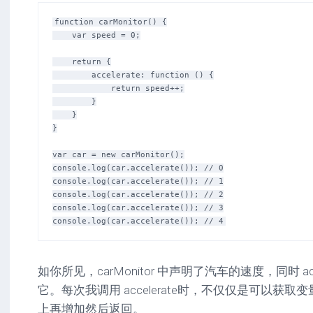
function carMonitor() {

    var speed = 0;

    return {

        accelerate: function () {

            return speed++;

        }

    }

}

var car = new carMonitor();

console.log(car.accelerate()); // 0

console.log(car.accelerate()); // 1

console.log(car.accelerate()); // 2

console.log(car.accelerate()); // 3

如你所见，carMonitor 中声明了汽车的速度，同时 acc
它。每次我调用 accelerate时，不仅仅是可以获
上再增加然后返回。