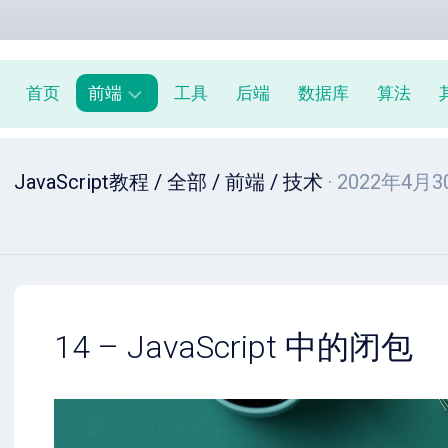
首页
前端
工具
后端
数据库
算法
前
JavaScript教程
/
全部
/
前端
/
技术
· 2022年4月
端
周
报
JavaScript
教
程
14 – JavaScript 中的闭包