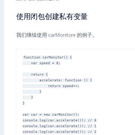
使用闭包创建私有变量
我们继续使用 carMonitore 的例子。
function carMonitor() {

    var speed = 0;

    return {

        accelerate: function () {

            return speed++;

        }

    }

}

var car = new carMonitor();

console.log(car.accelerate()); // 0

console.log(car.accelerate()); // 1

console.log(car.accelerate()); // 2
