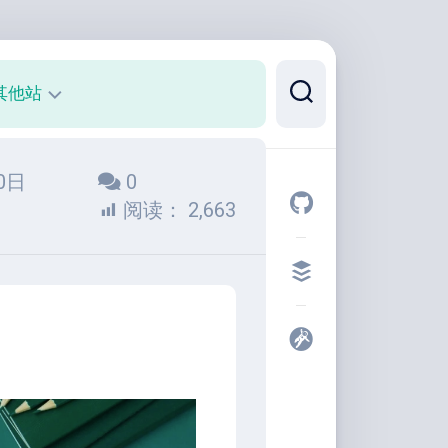
其他站
正
30日
0
则
可
阅读：
2,663
视
化
代
码
片
段
开
发
者
工