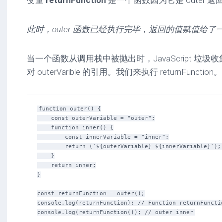
此时，outer 函数已经执行完毕，返回的值赋值给了
当一个函数从调用栈中被抛出时，JavaScript 垃
对 outerVarible 的引用。我们来执行 returnFunction。
function outer() {

    const outerVariable = "outer";

    function inner() {

        const innerVariable = "inner";

        return (`${outerVariable} ${innerVariable}`); // outer inner

    }

    return inner;

}

const returnFunction = outer();

console.log(returnFunction); // Function returnFunctio