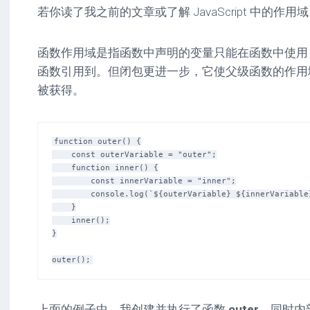
若你读了我之前的文章或了解 JavaScript 中的
函数作用域是指函数中声明的变量只能在函数中使用
函数引用到。但闭包更进一步，它使父级函数的作用
被获得。
function outer() {

    const outerVariable = "outer";

    function inner() {

        const innerVariable = "inner";

        console.log(`${outerVariable} ${innerVariable}`); // outer inner

    }

    inner();

}

上面的例子中，我创建并执行了函数
outer
，同时内