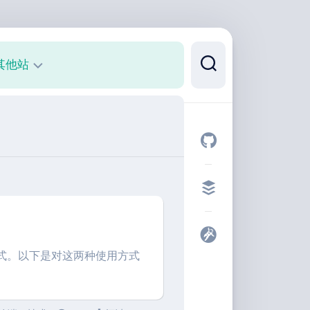
其他站
正
则
可
视
化
代
码
片
段
指令式。以下是对这两种使用方式
开
发
者
工