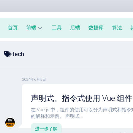
首页
前端
工具
后端
数据库
算法
前
tech
端
周
报
JavaScript
2024年6月5日
教
程
声明式、指令式使用 Vue 组件
在 Vue.js 中，组件的使用可以分为声明式和
的解释和示例。 声明式...
进一步了解