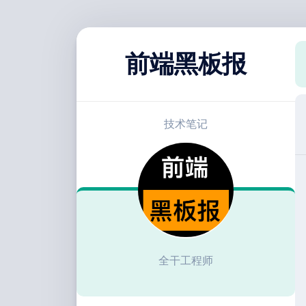
跳
至
前端黑板报
内
容
技术笔记
全干工程师