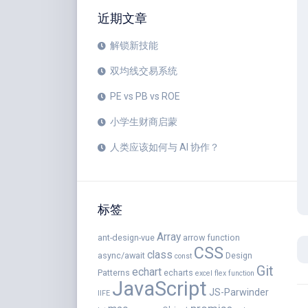
近期文章
解锁新技能
双均线交易系统
PE vs PB vs ROE
小学生财商启蒙
人类应该如何与 AI 协作？
标签
Array
ant-design-vue
arrow function
CSS
class
async/await
Design
const
Git
echart
Patterns
echarts
excel
flex
function
JavaScript
JS-Parwinder
IIFE