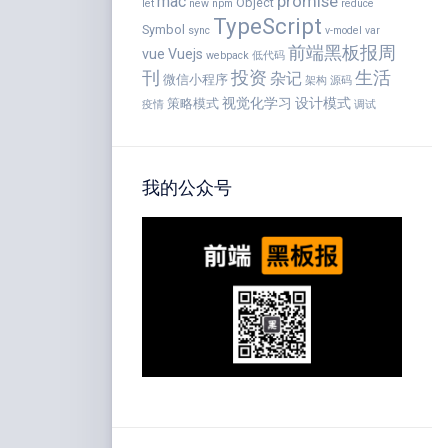
promise
mac
Object
let
new
npm
reduce
TypeScript
Symbol
sync
v-model
var
前端黑板报周
vue
Vuejs
webpack
低代码
刊
投资
生活
杂记
微信小程序
架构
源码
视觉化学习
设计模式
策略模式
疫情
调试
我的公众号