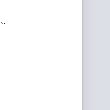
家
桶
Qwerty-
。
Learner
计
Alx
.
画
板
JS-
Version
文
转
图
背
景
移
除
白
噪