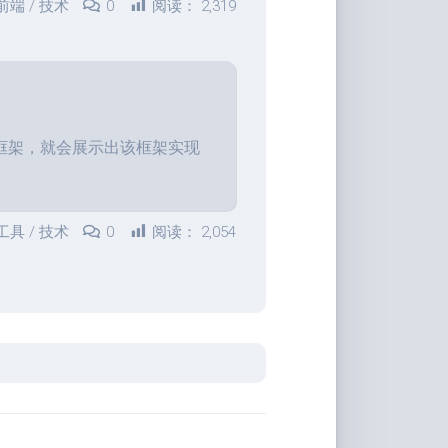
前端
/
技术
0
阅读：
2,319
具
Markdown
编
辑
器
框架，就会展示出该框架实现
豆
瓣
年
度
工具
/
技术
0
阅读：
2,054
书
单
技
术
备
忘
录
Vue
全