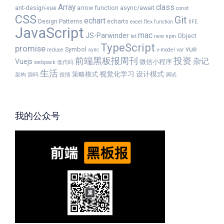
Array
class
ant-design-vue
arrow function
async/await
const
CSS
Git
echart
Design Patterns
echarts
excel
flex
function
IIFE
JavaScript
mac
JS-Parwinder
Object
let
new
npm
TypeScript
promise
vue
Symbol
reduce
sync
v-model
var
前端黑板报周刊
投资
杂记
Vuejs
微信小程序
webpack
低代码
生活
视觉化学习
设计模式
策略模式
架构
源码
疫情
调试
我的公众号