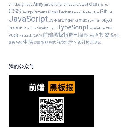
Array
class
ant-design-vue
arrow function
async/await
const
CSS
Git
echart
Design Patterns
echarts
excel
flex
function
IIFE
JavaScript
mac
JS-Parwinder
Object
let
new
npm
TypeScript
promise
vue
Symbol
reduce
sync
v-model
var
前端黑板报周刊
投资
杂记
Vuejs
微信小程序
webpack
低代码
生活
视觉化学习
设计模式
策略模式
架构
源码
疫情
调试
我的公众号