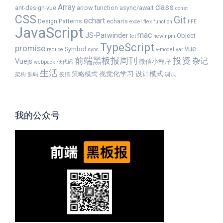
Array
class
ant-design-vue
arrow function
async/await
const
CSS
Git
echart
Design Patterns
echarts
excel
flex
function
IIFE
JavaScript
mac
JS-Parwinder
Object
let
new
npm
TypeScript
promise
vue
Symbol
reduce
sync
v-model
var
前端黑板报周刊
投资
杂记
Vuejs
微信小程序
webpack
低代码
生活
视觉化学习
设计模式
策略模式
架构
源码
疫情
调试
我的公众号