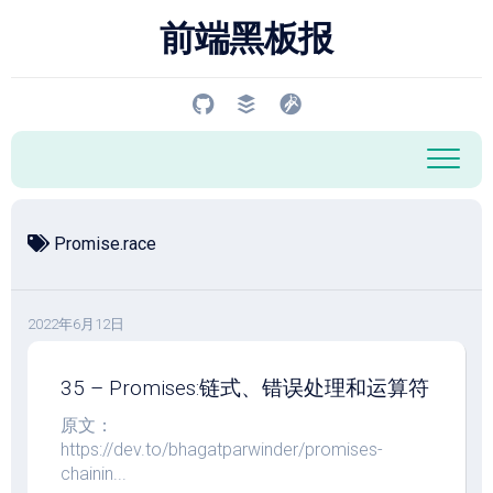
跳
前端黑板报
至
内
容
Promise.race
2022年6月12日
35 – Promises:链式、错误处理和运算符
原文：
https://dev.to/bhagatparwinder/promises-
chainin...