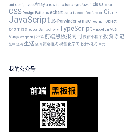
Array
class
ant-design-vue
arrow function
async/await
const
CSS
Git
echart
Design Patterns
echarts
excel
flex
function
IIFE
JavaScript
mac
JS-Parwinder
Object
let
new
npm
TypeScript
promise
vue
Symbol
reduce
sync
v-model
var
前端黑板报周刊
投资
杂记
Vuejs
微信小程序
webpack
低代码
生活
视觉化学习
设计模式
策略模式
架构
源码
疫情
调试
我的公众号