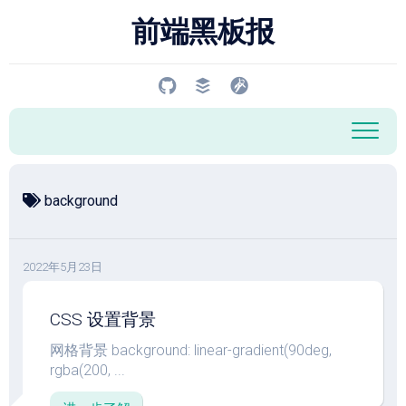
跳
前端黑板报
至
内
容
background
2022年5月23日
CSS 设置背景
网格背景 background: linear-gradient(90deg,
rgba(200, ...