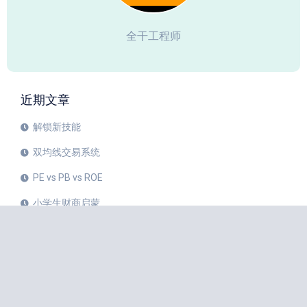
全干工程师
近期文章
解锁新技能
双均线交易系统
PE vs PB vs ROE
小学生财商启蒙
人类应该如何与 AI 协作？
标签